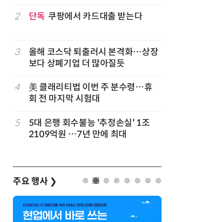
구성
럽
2
단독
쿠팡에서 카드대출 받는다
7
'게이밍위
서 TV·모
3
올해 코스닥 퇴출러시 본격화…상장
8
500조 
보다 상폐기업 더 많아질듯
테크…AI
4
美 클래리티법 이번 주 분수령…휴
9
코스피 급
회 전 마지막 시험대
5
5대 은행 회수불능 '추정손실' 1조
10
LG 엑사
2109억원 …7년 만에 최대
대기업과 
주요 행사
❯