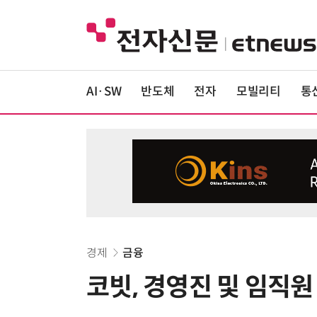
AI·SW
반도체
전자
모빌리티
통
경제
금융
코빗, 경영진 및 임직원