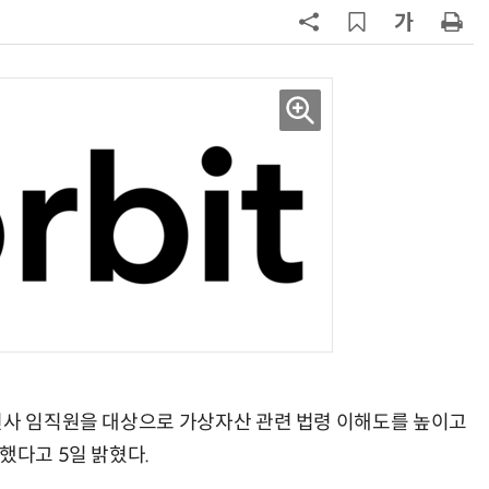
구성
7
'게이밍위크' 삼성전자-LG전자 유
서 TV·모니터 '大戰'
8
500조 퇴직연금 시장 노리는 RA 핀
테크…AI 연금운용 경쟁 본격화
9
코스피 급등에 매수 사이드카 발동
10
LG 엑사원, 中企 제조현장 '전파'…
대기업과 협력사 AI 상생 시동
전사 임직원을 대상으로 가상자산 관련 법령 이해도를 높이고
했다고 5일 밝혔다.