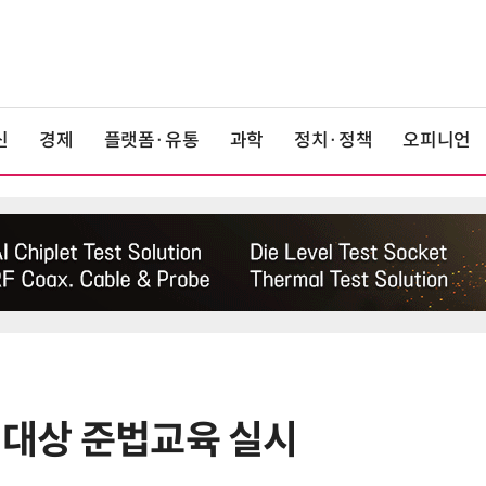
신
경제
플랫폼·유통
과학
정치·정책
오피니언
 대상 준법교육 실시
6
단독
보험 소비자 개인정보 유출 막
는다…'보험·GA 정보보호 협의체'