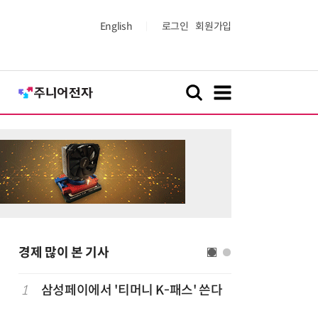
English
로그인
회원가입
경제 많이 본 기사
1
삼성페이에서 '티머니 K-패스' 쓴다
6
단독
보험
는다…'보