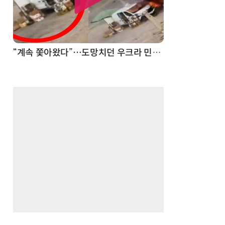
“계속 쫓아왔다”…도망치던 우크라 민간인 공격한 러 자폭 드론