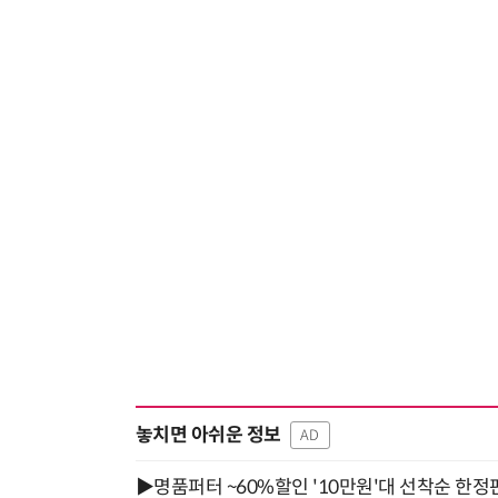
놓치면 아쉬운 정보
AD
▶명품퍼터 ~60%할인 '10만원'대 선착순 한정