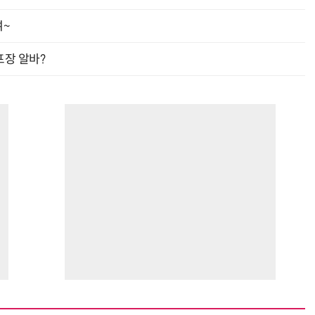
여~
프장 알바?
거미줄 쏘고 자동 회수까지…현실판 스파이더맨 웹 슈터
70년 만에 돌아온 시베리아호랑이…카자흐스탄 야생에 풀렸다