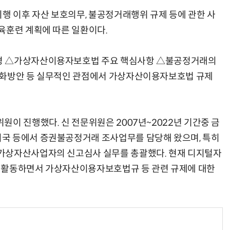
 이후 자산 보호의무, 불공정거래행위 규제 등에 관한 사
육훈련 계획에 따른 일환이다.
경 △가상자산이용자보호법 주요 핵심사항 △불공정거래의
양자컴퓨팅 비즈니스·기술 입문 1-Day 워크샵 - 큐비트·양자 알고리듬·Qiskit 실습으로 이해하는 차세대
업무 자동화 위한 AI ‘세컨드 브레인’ 만들기 1-day 워크숍 - LLM Wiki 
강화방안 등 실무적인 관점에서 가상자산이용자보호법 규제
이 진행했다. 신 전문위원은 2007년~2022년 기간중 금
국 등에서 증권불공정거래 조사업무를 담당해 왔으며, 특히
가상자산사업자의 신고심사 실무를 총괄했다. 현재 디지털자
 활동하면서 가상자산이용자보호법규 등 관련 규제에 대한