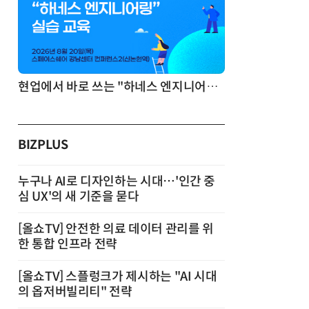
기반 정리·리서치·보고 자동화
현업에서 바로 쓰는 "하네스 엔지니어링" 실습 교육
BIZPLUS
누구나 AI로 디자인하는 시대…'인간 중
심 UX'의 새 기준을 묻다
[올쇼TV] 안전한 의료 데이터 관리를 위
한 통합 인프라 전략
[올쇼TV] 스플렁크가 제시하는 "AI 시대
의 옵저버빌리티" 전략