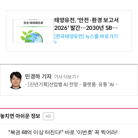
태양유전, '안전·환경 보고서
2026' 발간…2030년 SBT
수준 온실가스 감축 추진
[한국태양유전] 뉴스룸 바로가기
>
민경하 기자
기사 더보기
[신년기획]산업별 AI 전망 - 플랫폼·유통 'AI 에이전트 시대' 개막
놓치면 아쉬운 정보
AD