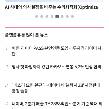
AI 핀옵스 실전 세미나: 폭증하는 AI 토큰 비용 관리 전략
플랫폼유통 많이 본 뉴스
1
배민, 라이더 PASS 본인인증 도입…무자격 라이더 차
단
2
창사 첫 파업까지 갔던 카카오…연봉 6.3% 인상 합의
3
“네쇼라 뜨면 완판”…네이버서 '갤럭시 Z8' 사전판매
흥행 돌풍
4
네이버, 2분기 매출 3조3888억원…분기 기준 역대 최