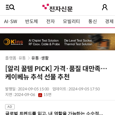
AI·SW
반도체
전자
모빌리티
통신
경제
플랫폼·유통
유통·생활
[알리 꿀템 PICK] 가격·품질 대만족…
케이베뉴 추석 선물 추천
발행일 : 2024-09-05 15:00
업데이트 : 2024-09-05 17:50
지면 :
2024-09-06
15면
글로벌 트렌드를 읽고, 내 역할을 가늠하는 소수정예 실습 워크숍 (8/28 신논현역)