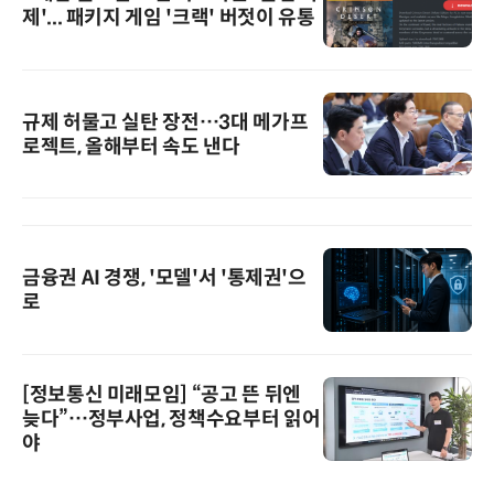
제'... 패키지 게임 '크랙' 버젓이 유통
규제 허물고 실탄 장전…3대 메가프
로젝트, 올해부터 속도 낸다
금융권 AI 경쟁, '모델'서 '통제권'으
로
[정보통신 미래모임] “공고 뜬 뒤엔
늦다”…정부사업, 정책수요부터 읽어
야