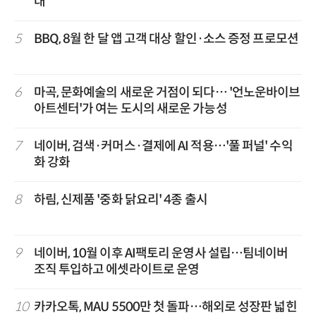
대
5
BBQ, 8월 한 달 앱 고객 대상 할인·소스 증정 프로모션
6
마곡, 문화예술의 새로운 거점이 되다… '언노운바이브
아트센터'가 여는 도시의 새로운 가능성
7
네이버, 검색·커머스·결제에 AI 적용…'풀 퍼널' 수익
화 강화
8
하림, 신제품 '중화 닭요리' 4종 출시
9
네이버, 10월 이후 AI팩토리 운영사 설립…팀네이버
조직 투입하고 에셋라이트로 운영
10
카카오톡, MAU 5500만 첫 돌파…해외로 성장판 넓힌