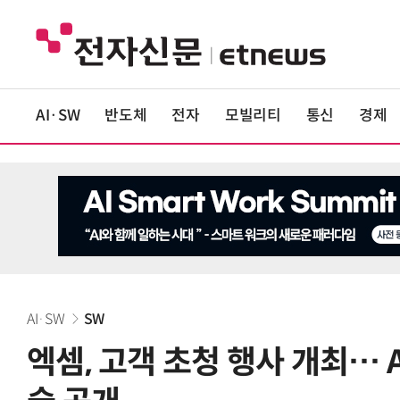
AI·SW
반도체
전자
모빌리티
통신
경제
AI·SW
SW
엑셈, 고객 초청 행사 개최… A