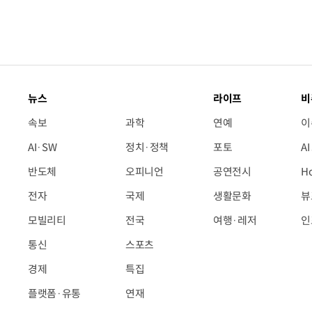
뉴스
라이프
비
속보
과학
연예
이
AI·SW
정치·정책
포토
A
반도체
오피니언
공연전시
H
전자
국제
생활문화
뷰
모빌리티
전국
여행·레저
인
통신
스포츠
경제
특집
플랫폼·유통
연재