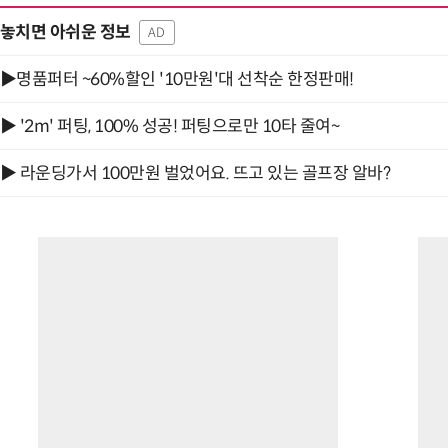
놓치면 아쉬운 정보
AD
▶명품퍼터 ~60%할인 '10만원'대 선착순 한정판매!
▶ '2m' 퍼팅, 100% 성공! 퍼팅으로만 10타 줄여~
▶ 라운딩가서 100만원 벌었어요. 뜨고 있는 골프장 알바?