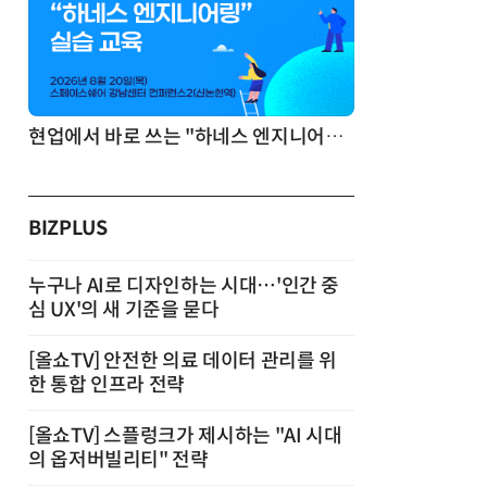
기반 정리·리서치·보고 자동화
현업에서 바로 쓰는 "하네스 엔지니어링" 실습 교육
BIZPLUS
누구나 AI로 디자인하는 시대…'인간 중
심 UX'의 새 기준을 묻다
[올쇼TV] 안전한 의료 데이터 관리를 위
한 통합 인프라 전략
[올쇼TV] 스플렁크가 제시하는 "AI 시대
의 옵저버빌리티" 전략