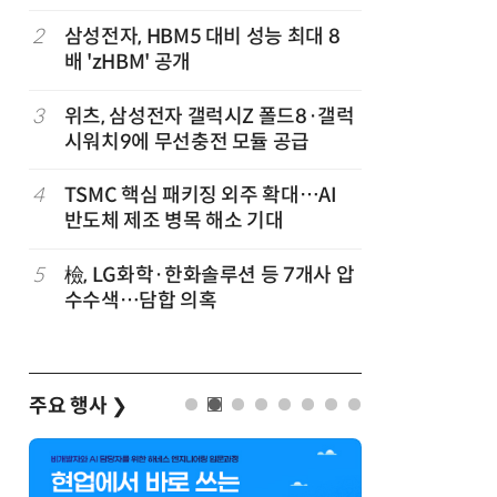
이 개최
2
삼성전자, HBM5 대비 성능 최대 8
7
[테크데이
배 'zHBM' 공개
솔루션, 
공
화…'실리
략'
3
위츠, 삼성전자 갤럭시Z 폴드8·갤럭
8
AMD, 
시워치9에 무선충전 모듈 공급
분기 사상
4
TSMC 핵심 패키징 외주 확대…AI
9
[사설] 
반도체 제조 병목 해소 기대
여 대기업
차
5
檢, LG화학·한화솔루션 등 7개사 압
10
소프트피브
발
수수색…담합 의혹
원 구형 
과제 공식
주요 행사
❯