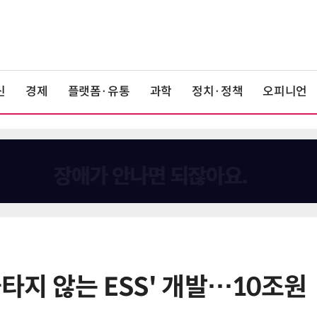
신
경제
플랫폼·유통
과학
정치·정책
오피니언
불타지 않는 ESS' 개발…10조원
6
“AI, 빛으로 通한다”…25일 전자신
문 '실리콘 포토닉스·CPO' 테크데