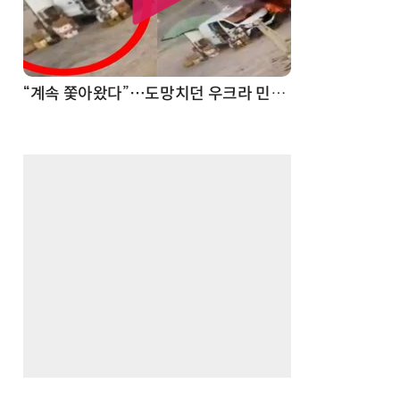
“계속 쫓아왔다”…도망치던 우크라 민간인 공격한 러 자폭 드론