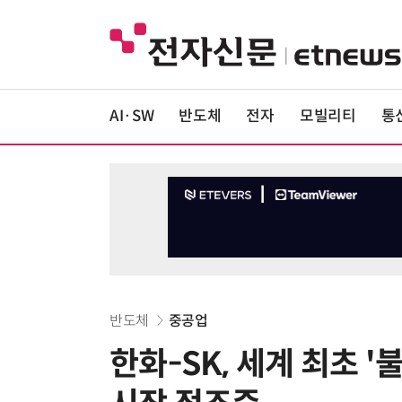
AI·SW
반도체
전자
모빌리티
통
반도체
중공업
한화-SK, 세계 최초 '