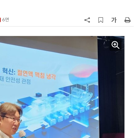
이 개최
7
[테크데이, 빛으로 通한다]<2>오이
솔루션, 광 통신 솔루션 수직 계열
6면
화…'실리콘 포토닉스·CPO 집중 
략'
8
AMD, 데이터센터 매출 2배 급증…2
분기 사상 최대 매출
9
[사설] 차세대 전력반도체 R&D, 참
여 대기업 파격 혜택 줘라
10
소프트피브이·성균관대, 실내용 3
원 구형 태양전지 IEC 국제표준 개
과제 공식 승인