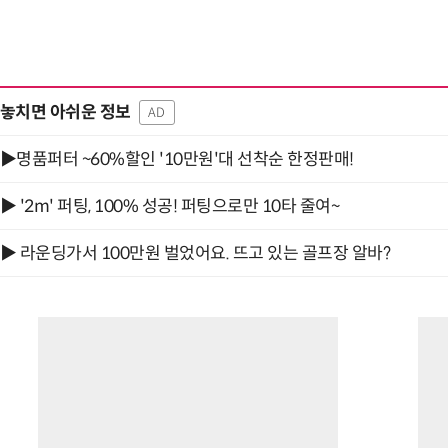
놓치면 아쉬운 정보
AD
▶명품퍼터 ~60%할인 '10만원'대 선착순 한정판매!
▶ '2m' 퍼팅, 100% 성공! 퍼팅으로만 10타 줄여~
▶ 라운딩가서 100만원 벌었어요. 뜨고 있는 골프장 알바?