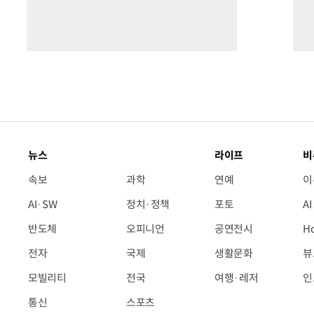
뉴스
라이프
비
속보
과학
연예
이
AI·SW
정치·정책
포토
A
반도체
오피니언
공연전시
H
전자
국제
생활문화
뷰
모빌리티
전국
여행·레저
인
통신
스포츠