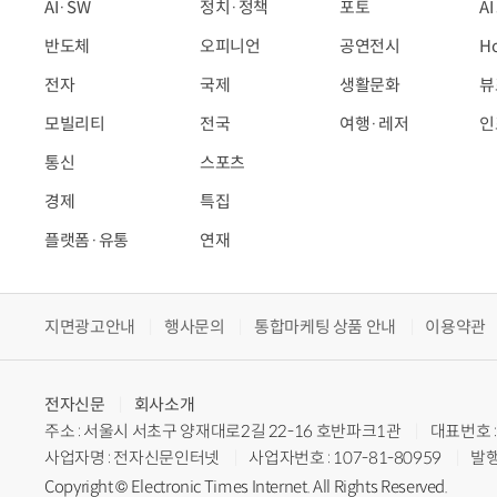
AI·SW
정치·정책
포토
A
반도체
오피니언
공연전시
H
전자
국제
생활문화
뷰
모빌리티
전국
여행·레저
인
통신
스포츠
경제
특집
플랫폼·유통
연재
지면광고안내
행사문의
통합마케팅 상품 안내
이용약관
전자신문
회사소개
주소 : 서울시 서초구 양재대로2길 22-16 호반파크1관
대표번호 : 
사업자명 : 전자신문인터넷
사업자번호 : 107-81-80959
발행
Copyright © Electronic Times Internet. All Rights Reserved.