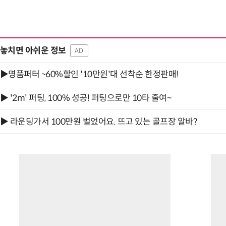
놓치면 아쉬운 정보
AD
“계속 쫓아왔다”…도망치던 우크라 민간
▶명품퍼터 ~60%할인 '10만원'대 선착순 한정판매!
▶ '2m' 퍼팅, 100% 성공! 퍼팅으로만 10타 줄여~
▶ 라운딩가서 100만원 벌었어요. 뜨고 있는 골프장 알바?