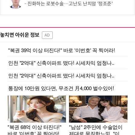
진화하는 로봇수술…고난도 난치암 '정조준'
놓치면 아쉬운 정보
AD