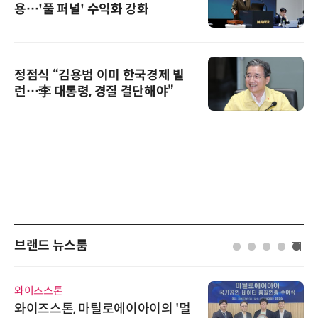
용…'풀 퍼널' 수익화 강화
정점식 “김용범 이미 한국경제 빌
런…李 대통령, 경질 결단해야”
브랜드 뉴스룸
와이즈스톤
와이즈스톤, 마틸로에이아이의 '멀