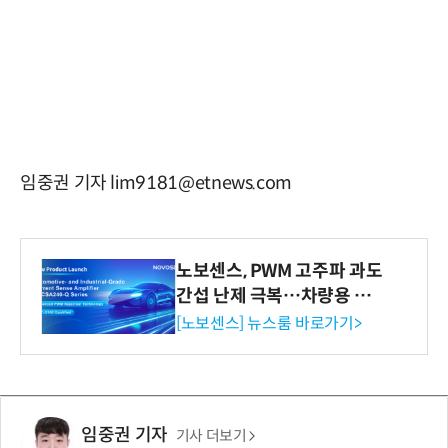
임중권 기자 lim9181@etnews.com
노보센스, PWM 고주파 과도
간섭 난제 극복…차량용 전
류 감지 증폭기
[노보센스] 뉴스룸 바로가기>
임중권 기자
기사 더보기