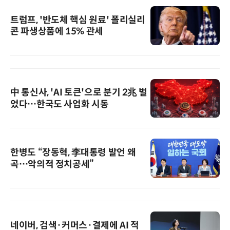
트럼프, '반도체 핵심 원료' 폴리실리
콘 파생상품에 15% 관세
中 통신사, 'AI 토큰'으로 분기 2兆 벌
었다…한국도 사업화 시동
한병도 “장동혁, 李대통령 발언 왜
곡…악의적 정치공세”
네이버, 검색·커머스·결제에 AI 적