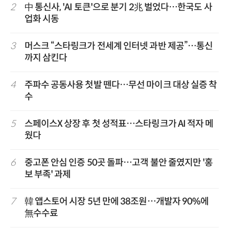
2
中 통신사, 'AI 토큰'으로 분기 2兆 벌었다…한국도 사
업화 시동
3
머스크 “스타링크가 전세계 인터넷 과반 제공”…통신
까지 삼킨다
4
주파수 공동사용 첫발 뗀다…무선 마이크 대상 실증 착
수
5
스페이스X 상장 후 첫 성적표…스타링크가 AI 적자 메
웠다
6
중고폰 안심 인증 50곳 돌파…고객 불안 줄였지만 '홍
보 부족' 과제
7
韓 앱스토어 시장 5년 만에 38조원…개발자 90%에
無수수료