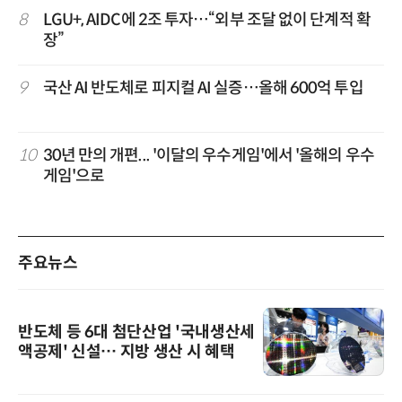
8
LGU+, AIDC에 2조 투자…“외부 조달 없이 단계적 확
장”
9
국산 AI 반도체로 피지컬 AI 실증…올해 600억 투입
10
30년 만의 개편... '이달의 우수게임'에서 '올해의 우수
게임'으로
주요뉴스
반도체 등 6대 첨단산업 '국내생산세
액공제' 신설… 지방 생산 시 혜택