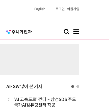
English
로그인
회원가입
AI·SW 많이 본 기사
1
'AI 고속도로' 깐다…삼성SDS 주도
6
[테크데이
국가AI컴퓨팅센터 착공
솔루션, 