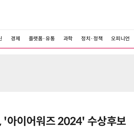
신
경제
플랫폼·유통
과학
정치·정책
오피니언
'아이어워즈 2024' 수상후보
6
[테크데이, 빛으로 通한다]<2>오이
솔루션, 광 통신 솔루션 수직 계열