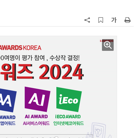
화…'실리콘 포토닉스·CPO 집중 
략'
7
소프트피브이·성균관대, 실내용 3
원 구형 태양전지 IEC 국제표준 개
과제 공식 승인
8
국산 CSP사 '마켓플레이스' 커졌
다…5개사 등록 솔루션 1439개
9
애플, 오픈AI에 기밀 사용금지 가처
분…오픈AI “근거 없는 감정 싸움”
10
SW진흥단지 지정요건 완화…지역
SW생태계 키운다