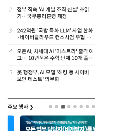
공
화…'실리
략'
차
2
정부 직속 'AI 개발 조직 신설' 초읽
7
소프트피브
발
기…국무총리훈령 제정
원 구형 
과제 공식
3
242억원 '국방 특화 LLM' 사업 한화
8
국산 CS
·네이버클라우드 컨소시엄 우협 선
다…5개사
정
4
오픈AI, 차세대 AI '아스트라' 출격 예
9
애플, 오
고… 10년묵은 수학 난제 10개 풀었
분…오픈A
다
5
美 행정부, AI 모델 '해킹 등 사이버
10
SW진흥
보안 테스트' 의무화
SW생태
주요 행사
❯