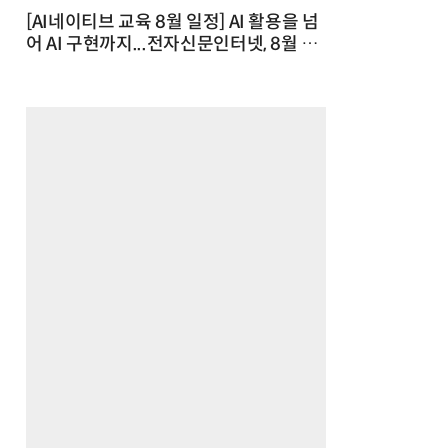
[AI네이티브 교육 8월 일정] AI 활용을 넘
어 AI 구현까지...전자신문인터넷, 8월 실
전 교육·워크숍 개최 발행일 : 2026-07-
23 10:46