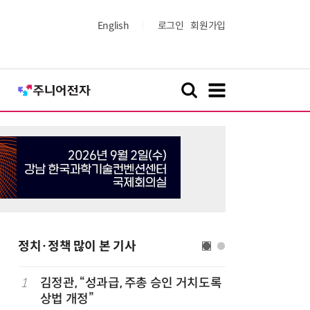
English
로그인
회원가입
정치·정책 많이 본 기사
1
김정관, “성과급, 주총 승인 거치도록
6
정점식 “
상법 개정”
런…李 대