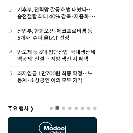
2
기후부, 전력망 갈등 해법 내놨다…
7
성균관대
송전철탑 최대 40% 감축·지중화 확
수, 차세
대
적 출판사
3
산업부, 한화오션·에코프로비엠 등
8
국힘, 李
5개사 '슈퍼 을(乙)' 선정
다' 발언
4
반도체 등 6대 첨단산업 '국내생산세
9
한병도 “
액공제' 신설… 지방 생산 시 혜택
곡…악의
5
최저임금 1만700원 최종 확정…노
10
폭염 장기
동계·소상공인 이의 모두 기각
97.1G
관, 긴급
주요 행사
❯