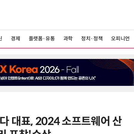
신
경제
플랫폼·유통
과학
정치·정책
오피니언
 대표, 2024 소프트웨어 산
6
정점식 “김용범 이미 한국경제 빌
런…李 대통령, 경질 결단해야”