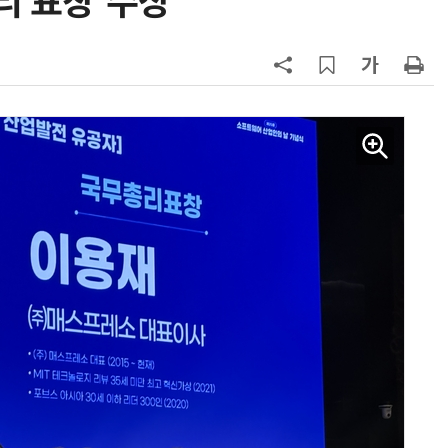
리 표창'수상
7
성균관대 김기강 센터장·이영희 교
수, 차세대 반도체 분야 전문서 세계
적 출판사서 발간
8
국힘, 李 대통령 '형소법 안 읽어봤
다' 발언 공세…“역대급 망언”
9
한병도 “장동혁, 李대통령 발언 왜
곡…악의적 정치공세”
10
폭염 장기화에 전력수요 '역대 최대'
97.1GW 경신 촉각…김성환 기후장
관, 긴급 점검