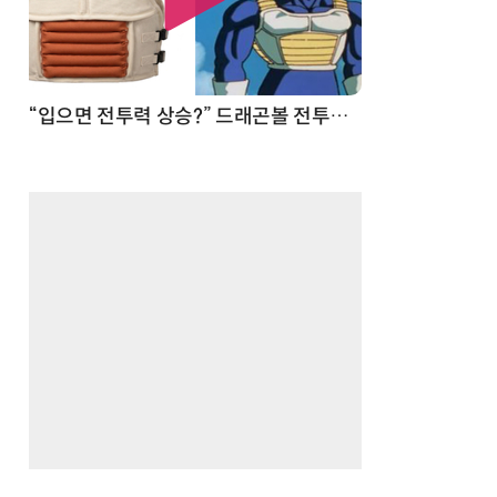
 순간
“입으면 전투력 상승?” 드래곤볼 전투복 닮은 중량조끼