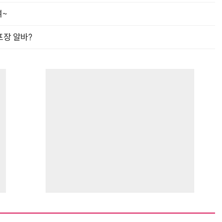
여~
프장 알바?