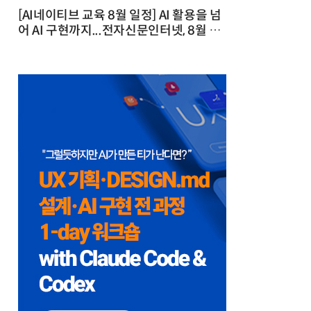
[AI네이티브 교육 8월 일정] AI 활용을 넘
어 AI 구현까지...전자신문인터넷, 8월 실
전 교육·워크숍 개최 발행일 : 2026-07-
23 10:46