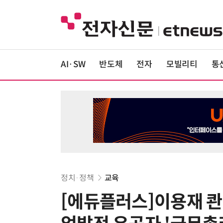
AI·SW
반도체
전자
모빌리티
통
정치·정책
교육
[에듀플러스]이용재 콴다