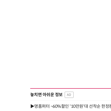
놓치면 아쉬운 정보
AD
▶명품퍼터 ~60%할인 '10만원'대 선착순 한정