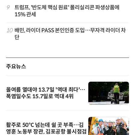
9
트럼프, '반도체 핵심 원료' 폴리실리콘 파생상품에
15% 관세
10
배민, 라이더 PASS 본인인증 도입…무자격 라이더 차
단
주요뉴스
올여름 열대야 13.7일 '역대 최다'…
폭염일수도 15.7일로 역대 4위
활주로 50℃ 넘는데 쉴 곳 부족…김
영훈 노동부 장관, 김포공항 불시점검