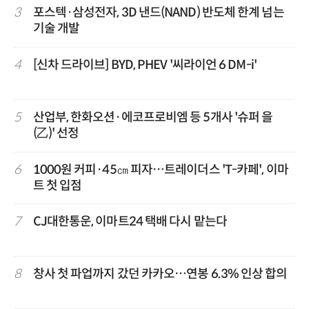
3
포스텍·삼성전자, 3D 낸드(NAND) 반도체 한계 넘는
기술 개발
4
[신차 드라이브] BYD, PHEV '씨라이언 6 DM-i'
5
산업부, 한화오션·에코프로비엠 등 5개사 '슈퍼 을
(乙)' 선정
6
1000원 커피·45㎝ 피자…트레이더스 'T-카페', 이마
트 첫 입점
7
CJ대한통운, 이마트24 택배 다시 맡는다
8
창사 첫 파업까지 갔던 카카오…연봉 6.3% 인상 합의