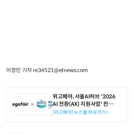
이창민 기자 re34521@etnews.com
위고페어, 서울AI허브 '2026
AI 전환(AX) 지원사업' 컨소
시엄 선정
[위고페어] 뉴스룸 바로가기>