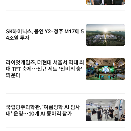
SK하이닉스, 용인 Y2·청주 M17에 5
4조원 투자
라이엇게임즈, 더현대 서울서 역대 최
대 TFT 축제…신규 세트 '신비의 숲'
띄운다
국립광주과학관, '여름방학 AI 탐사
대' 운영…10개 AI 동아리 참가