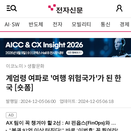
AI·SW
반도체
전자
모빌리티
통신
경제
이코노미 > 생활문화
계엄령 여파로 '여행 위험국가'가 된 한
국 [숏폼]
발행일 : 2024-12-05 06:00
업데이트 : 2024-12-05 06:18
AX 팀이 꼭 챙겨야 할 2선 : AI 핀옵스(FinOps)와 토큰 거버넌스 (8/21 잠실역)