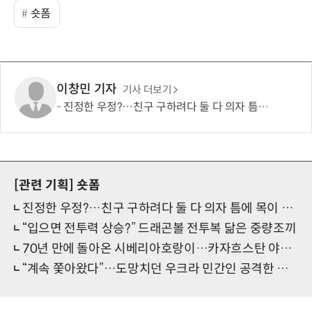
숏폼
이창민 기자
기사 더보기
진정한 우정?…친구 구하려다 둘 다 의자 틈에 목이 낀 순간
[관련 기획]
숏폼
진정한 우정?…친구 구하려다 둘 다 의자 틈에 목이 낀 순간
“입으면 전투력 상승?” 드래곤볼 전투복 닮은 중량조끼
70년 만에 돌아온 시베리아호랑이…카자흐스탄 야생에 풀렸다
“계속 쫓아왔다”…도망치던 우크라 민간인 공격한 러 자폭 드론