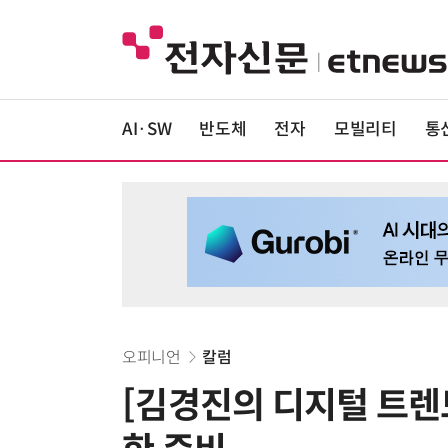
AI·SW
반도체
전자
모빌리티
통
오피니언
칼럼
[김경진의 디지털 트렌드