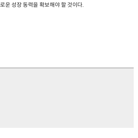
새로운 성장 동력을 확보해야 할 것이다.
거미줄 쏘고 자동 회수까지…현실판 스파이더맨 웹 슈터
70년 만에 돌아온 시베리아호랑이…카자흐스탄 야생에 풀렸다