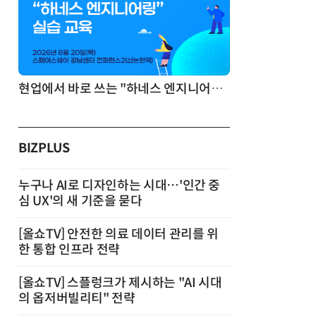
기반 정리·리서치·보고 자동화
현업에서 바로 쓰는 "하네스 엔지니어링" 실습 교육
BIZPLUS
누구나 AI로 디자인하는 시대…'인간 중
심 UX'의 새 기준을 묻다
[올쇼TV] 안전한 의료 데이터 관리를 위
한 통합 인프라 전략
[올쇼TV] 스플렁크가 제시하는 "AI 시대
의 옵저버빌리티" 전략