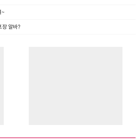
여~
프장 알바?