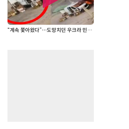
“계속 쫓아왔다”…도망치던 우크라 민간인 공격한 러 자폭 드론