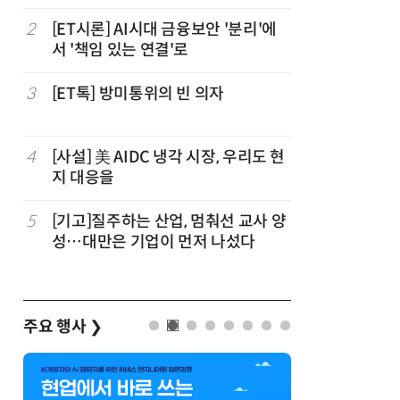
2
[ET시론] AI시대 금융보안 '분리'에
7
[디지털문
서 '책임 있는 연결'로
협정, '
요하다
3
[ET톡] 방미통위의 빈 의자
8
[人사이트
더 “진정
능한 삶 
4
[사설] 美 AIDC 냉각 시장, 우리도 현
9
[조현래의
지 대응을
과 K컬처
5
[기고]질주하는 산업, 멈춰선 교사 양
10
[ET톡] 
성…대만은 기업이 먼저 나섰다
지 않도록
주요 행사
❯