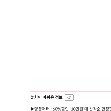
놓치면 아쉬운 정보
AD
▶명품퍼터 ~60%할인 '10만원'대 선착순 한정