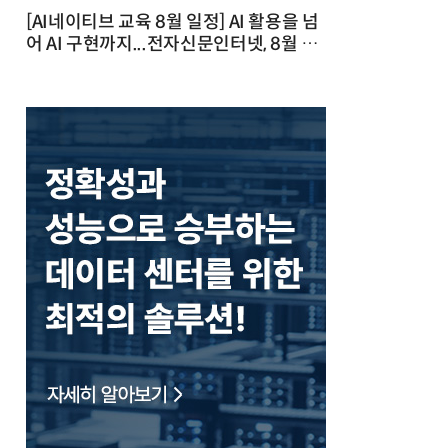
[AI네이티브 교육 8월 일정] AI 활용을 넘
어 AI 구현까지...전자신문인터넷, 8월 실
전 교육·워크숍 개최 발행일 : 2026-07-
23 10:46