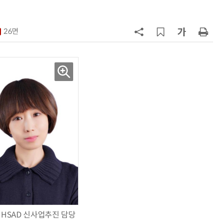
7
[디지털문서 인사이트] 디지털통상
협정, '상호인정 체계'라는 다리가 필
26면
요하다
8
[人사이트] 신애라 교원 웰스 앰배서
더 “진정한 웰니스는 균형…지속 가
능한 삶 구현해야”
9
[조현래의 콘텐츠 脈] 〈15〉문화기술
과 K컬처산업의 미래
10
[ET톡] 통관 개편, 또 다른 제재가 되
지 않도록
 HSAD 신사업추진 담당