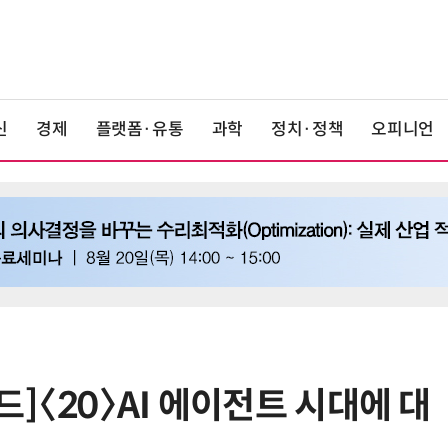
신
경제
플랫폼·유통
과학
정치·정책
오피니언
]〈20〉AI 에이전트 시대에 대
6
[사설] AI 패권·산업 활력 제고에 모
두 쏟자