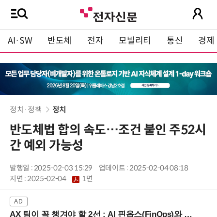
AI·SW
반도체
전자
모빌리티
통신
경제
정치·정책
정치
반도체법 합의 속도…조건 붙인 주52시
간 예외 가능성
발행일 : 2025-02-03 15:29
업데이트 : 2025-02-04 08:18
지면 :
2025-02-04
1면
AX 팀이 꼭 챙겨야 할 2선 : AI 핀옵스(FinOps)와 토큰 거버넌스 (8/21 잠실역)