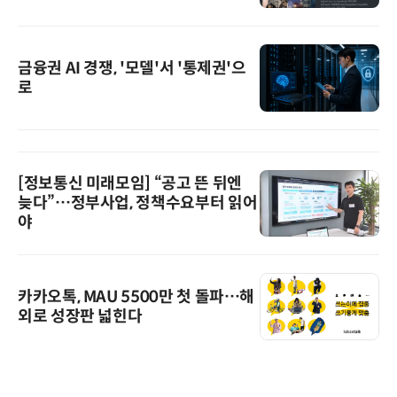
금융권 AI 경쟁, '모델'서 '통제권'으
로
[정보통신 미래모임] “공고 뜬 뒤엔
늦다”…정부사업, 정책수요부터 읽어
야
카카오톡, MAU 5500만 첫 돌파…해
외로 성장판 넓힌다