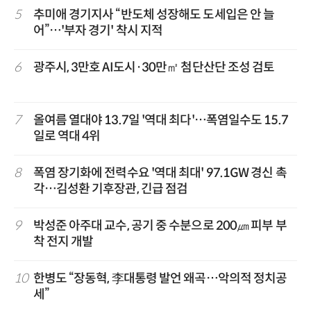
5
추미애 경기지사 “반도체 성장해도 도세입은 안 늘
어”…'부자 경기' 착시 지적
6
광주시, 3만호 AI도시·30만㎡ 첨단산단 조성 검토
7
올여름 열대야 13.7일 '역대 최다'…폭염일수도 15.7
일로 역대 4위
8
폭염 장기화에 전력수요 '역대 최대' 97.1GW 경신 촉
각…김성환 기후장관, 긴급 점검
9
박성준 아주대 교수, 공기 중 수분으로 200㎛ 피부 부
착 전지 개발
10
한병도 “장동혁, 李대통령 발언 왜곡…악의적 정치공
세”