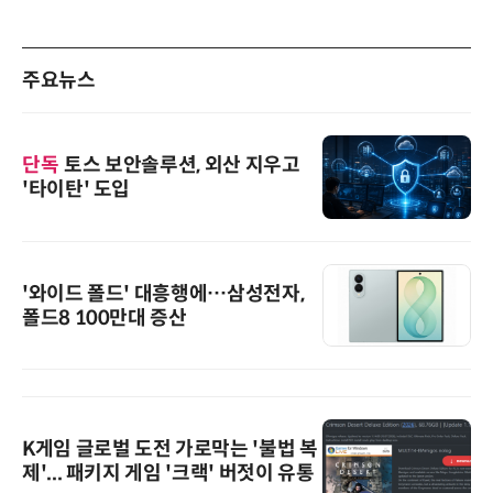
주요뉴스
단독
토스 보안솔루션, 외산 지우고
'타이탄' 도입
'와이드 폴드' 대흥행에…삼성전자,
폴드8 100만대 증산
K게임 글로벌 도전 가로막는 '불법 복
제'... 패키지 게임 '크랙' 버젓이 유통