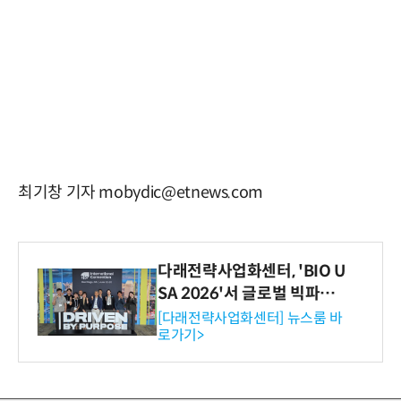
최기창 기자 mobydic@etnews.com
다래전략사업화센터, 'BIO U
SA 2026'서 글로벌 빅파마
와의 비즈니스 미팅 지원…K
[다래전략사업화센터] 뉴스룸 바
로가기>
-바이오 해외 진출 교두보 확
보