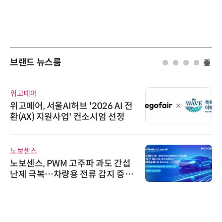
브랜드 뉴스룸
위고페어
위고페어, 서울AI허브 '2026 AI 전
환(AX) 지원사업' 컨소시엄 선정
노보센스
노보센스, PWM 고주파 과도 간섭
난제 극복…차량용 전류 감지 증폭
기