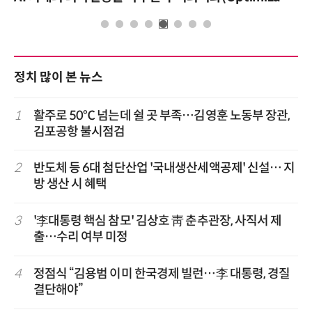
정치 많이 본 뉴스
1
활주로 50℃ 넘는데 쉴 곳 부족…김영훈 노동부 장관,
김포공항 불시점검
2
반도체 등 6대 첨단산업 '국내생산세액공제' 신설… 지
방 생산 시 혜택
3
'李대통령 핵심 참모' 김상호 靑 춘추관장, 사직서 제
출…수리 여부 미정
4
정점식 “김용범 이미 한국경제 빌런…李 대통령, 경질
결단해야”