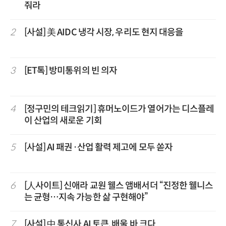
줘라
2
[사설] 美 AIDC 냉각 시장, 우리도 현지 대응을
3
[ET톡] 방미통위의 빈 의자
4
[정구민의 테크읽기] 휴머노이드가 열어가는 디스플레
이 산업의 새로운 기회
5
[사설] AI 패권·산업 활력 제고에 모두 쏟자
6
[人사이트] 신애라 교원 웰스 앰배서더 “진정한 웰니스
는 균형…지속 가능한 삶 구현해야”
7
[사설] 中 통신사 AI 토큰, 배울 바 크다