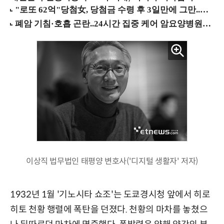
이상직 법무법인 태평양 변호사('디지털 생활자' 저자)
1932년 1월 '기노시타 쇼조'는 도쿄경시청 앞에서 히로
히토 천황 행렬에 폭탄을 던졌다. 천황의 마차를 놓쳤으