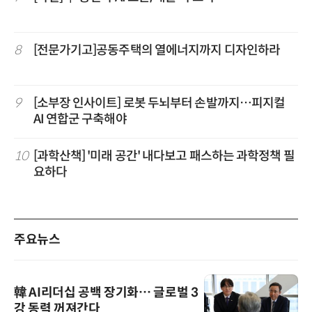
8
[전문가기고]공동주택의 열에너지까지 디자인하라
9
[소부장 인사이트] 로봇 두뇌부터 손발까지…피지컬
AI 연합군 구축해야
10
[과학산책] '미래 공간' 내다보고 패스하는 과학정책 필
요하다
주요뉴스
韓 AI리더십 공백 장기화… 글로벌 3
강 동력 꺼져간다