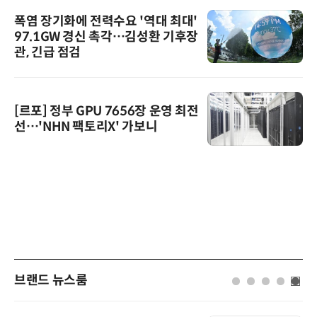
폭염 장기화에 전력수요 '역대 최대'
97.1GW 경신 촉각…김성환 기후장
관, 긴급 점검
[르포] 정부 GPU 7656장 운영 최전
선…'NHN 팩토리X' 가보니
브랜드 뉴스룸