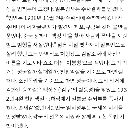
나 뒤따르던 마차에 명중했다. 폭발력은 약해 약간의 부
상을 입히는데 그쳤다. 일본검사는 수사결과를 남겼다.
“범인은 1928년 11월 천황즉위식에 축하하러 왔다가
주머니에서 한글편지가 발견돼 체포, 구금된 것에 불만을
품었다. 중국 상하이 '백정선'을 찾아 자금과 폭탄을 지원
받고 범행을 저질렀다.” 젊은 시절 뼛속까지 일본인으로
살려 했던 그는 반역죄로 처형됐고 검찰조서에 자신의
이름을 기노시타 쇼조 대신 '이봉창'으로 적었다. 그의 의
거는 성공일까 실패일까. 천황암살을 기준으로 하면 실
패다. 조선독립을 기준으로 하면 성공이다. 그의 의거에
감화된 윤봉길은 백정선('김구'의 활동명)을 찾았고 193
2년 4월 천황생일 축하식에서 일본군 수뇌부를 폭사시
켰다. 존재감 없던 대한민국 임시정부는 국제적 지위를
인정받았다. 각국의 전폭적 지원과 함께 확고한 독립 기
반이 됐다.