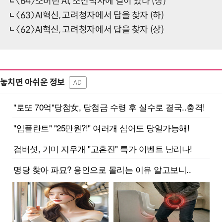
〈64〉소버린 AI, 조선백자에 길이 있다 (상)
〈63〉AI혁신, 고려청자에서 답을 찾자 (하)
〈62〉AI혁신, 고려청자에서 답을 찾자 (상)
놓치면 아쉬운 정보
AD