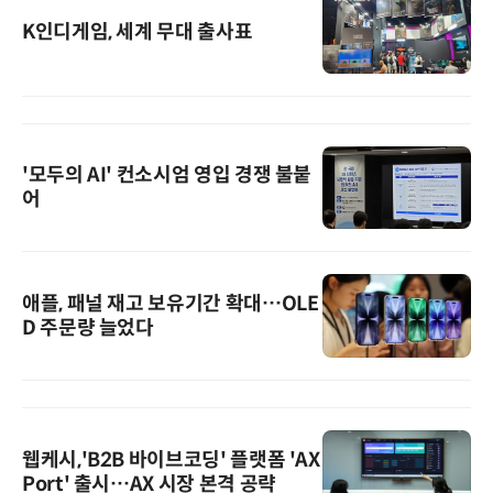
K인디게임, 세계 무대 출사표
'모두의 AI' 컨소시엄 영입 경쟁 불붙
어
애플, 패널 재고 보유기간 확대…OLE
D 주문량 늘었다
웹케시,'B2B 바이브코딩' 플랫폼 'AX
Port' 출시…AX 시장 본격 공략