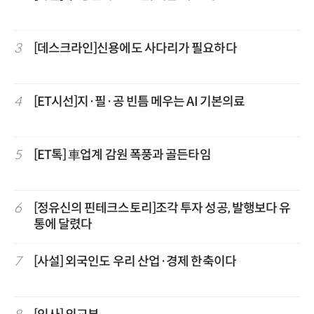
3
[데스크라인]신용에도 사다리가 필요하다
4
[ET시선]지·필·공 빈틈 메우는 AI 기본의료
5
[ET톡] 車업계 감원 폭풍과 골든타임
6
[정유신의 핀테크스토리]조각 투자 성공, 발행보다 유
통에 달렸다
7
[사설] 외국인도 우리 산업·경제 한축이다