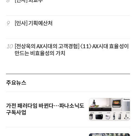
8
[인사] 외교부
9
[인사] 기획예산처
10
[전상욱의 AX시대의 고객경험] 〈11〉 AX시대 효율성이
만드는 비효율성의 가치
주요뉴스
가전 패러다임 바뀐다…파나소닉도
구독사업