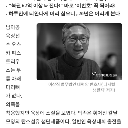
남아공
육상선
수 오스
카 피스
토리우
스는 무
릎 아래
이상직 법무법인 태평양 변호사('디지털
다리뼈
생활자' 저자)
가 없다.
의족을
착용했지만 육상에 소질을 보였다. 의족은 휘어진 칼날
모양의 탄소섬유 첨단제품이다. 일반인 육상대회 출전을