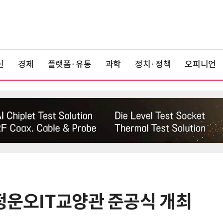
신
경제
플랫폼·유통
과학
정치·정책
오피니언
 정운오IT교양관 준공식 개최
6
올여름 열대야 13.7일 '역대 최다'…
폭염일수도 15.7일로 역대 4위