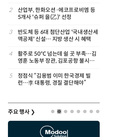
2
산업부, 한화오션·에코프로비엠 등
7
폭염 장기
5개사 '슈퍼 을(乙)' 선정
97.1G
관, 긴급
3
반도체 등 6대 첨단산업 '국내생산세
8
한병도 “
액공제' 신설… 지방 생산 시 혜택
곡…악의
4
활주로 50℃ 넘는데 쉴 곳 부족…김
9
국힘, 李
영훈 노동부 장관, 김포공항 불시점
다' 발언
검
5
정점식 “김용범 이미 한국경제 빌
10
李대통령 
런…李 대통령, 경질 결단해야”
최소화…
주요 행사
❯