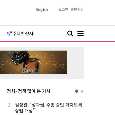
English
로그인
회원가입
정치·정책 많이 본 기사
1
김정관, “성과급, 주총 승인 거치도록
6
올여름 열
상법 개정”
폭염일수도