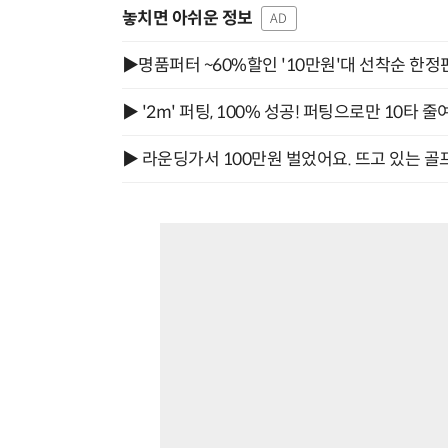
놓치면 아쉬운 정보
AD
▶명품퍼터 ~60%할인 '10만원'대 선착순 한정
▶ '2m' 퍼팅, 100% 성공! 퍼팅으로만 10타 줄
▶ 라운딩가서 100만원 벌었어요. 뜨고 있는 골