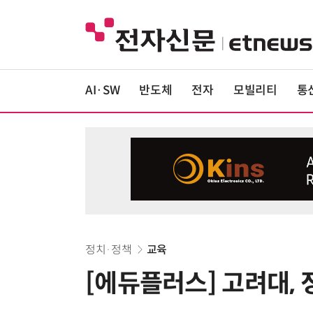
AI·SW
반도체
전자
모빌리티
통
정치·정책
교육
[에듀플러스] 고려대,