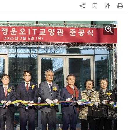
7
폭염 장기화에 전력수요 '역대 최대'
97.1GW 경신 촉각…김성환 기후장
관, 긴급 점검
8
한병도 “장동혁, 李대통령 발언 왜
곡…악의적 정치공세”
9
국힘, 李 대통령 '형소법 안 읽어봤
다' 발언 공세…“역대급 망언”
10
李대통령 “자원 총동원해 폭염 피해
최소화…내년도 예산안에도 반영”