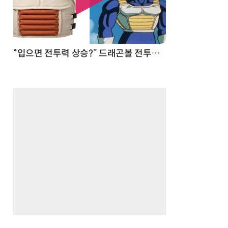
 순간
“입으면 전투력 상승?” 드래곤볼 전투복 닮은 중량조끼