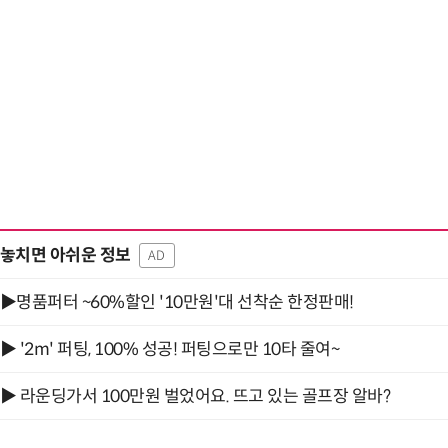
“계속 쫓아왔다”…도망치던 우크라 민간
놓치면 아쉬운 정보
AD
▶명품퍼터 ~60%할인 '10만원'대 선착순 한정판매!
▶ '2m' 퍼팅, 100% 성공! 퍼팅으로만 10타 줄여~
▶ 라운딩가서 100만원 벌었어요. 뜨고 있는 골프장 알바?