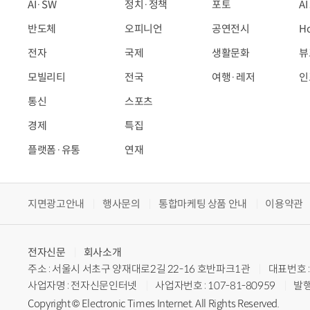
AI·SW
정치·정책
포토
A
반도체
오피니언
공연전시
H
전자
국제
생활문화
뷰
모빌리티
전국
여행·레저
인
통신
스포츠
경제
특집
플랫폼·유통
연재
지면광고안내
행사문의
통합마케팅 상품 안내
이용약관
전자신문
회사소개
주소 : 서울시 서초구 양재대로2길 22-16 호반파크1관
대표번호 : 
사업자명 : 전자신문인터넷
사업자번호 : 107-81-80959
발행
Copyright © Electronic Times Internet. All Rights Reserved.