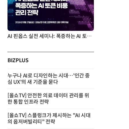
AI 핀옵스 실전 세미나: 폭증하는 AI 토큰 비용 관리 전략
2026 전자
BIZPLUS
누구나 AI로 디자인하는 시대…'인간 중
심 UX'의 새 기준을 묻다
[올쇼TV] 안전한 의료 데이터 관리를 위
한 통합 인프라 전략
[올쇼TV] 스플렁크가 제시하는 "AI 시대
의 옵저버빌리티" 전략