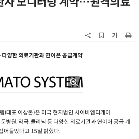
 환자 모니터링 계약…원격의료
7
소프트피브이·성균관대, 실내용 3
원 구형 태양전지 IEC 국제표준 개
과제 공식 승인
8
韓 AI리더십 공백 장기화… 글로벌 
강 동력 꺼져간다
9
국산 CSP사 '마켓플레이스' 커졌
 등 다양한 의료기관과 연이은 공급계약
다…5개사 등록 솔루션 1439개
10
앤트로픽·오픈AI 이어 메타도…AI
가 통제 벗어나 외부 해킹
스템(대표 이상돈)은 미국 현지법인 사이버엠디케어
내과 전문병원, 약국, 클리닉 등 다양한 의료기관과 연이어 공급 계
접어들었다고 15일 밝혔다.