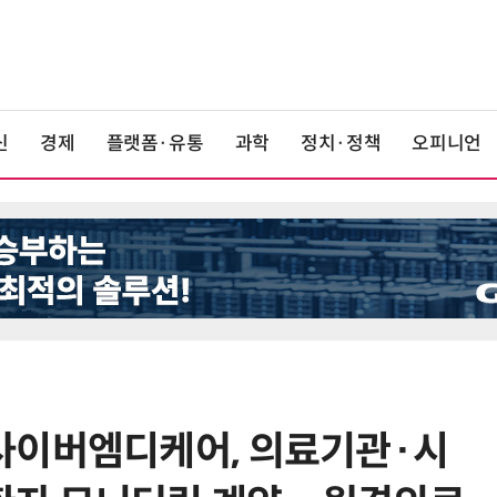
신
경제
플랫폼·유통
과학
정치·정책
오피니언
사이버엠디케어, 의료기관·시
6
美 행정부, AI 모델 '해킹 등 사이버
보안 테스트' 의무화