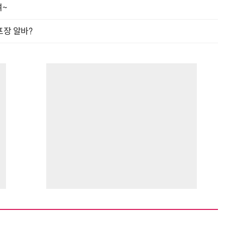
여~
프장 알바?