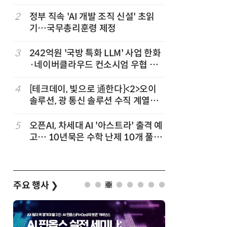
차
2
정부 직속 'AI 개발 조직 신설' 초읽
7
소프트피브
발
기…국무총리훈령 제정
원 구형 
과제 공식
3
3
242억원 '국방 특화 LLM' 사업 한화
8
韓 AI리
·네이버클라우드 컨소시엄 우협 선
강 동력 
정
4
[테크데이, 빛으로 通한다]<2>오이
9
국산 CS
솔루션, 광 통신 솔루션 수직 계열
다…5개사
화…'실리콘 포토닉스·CPO 집중 공
략'
5
오픈AI, 차세대 AI '아스트라' 출격 예
10
앤트로픽·
고… 10년묵은 수학 난제 10개 풀었
가 통제 
다
주요 행사
❯