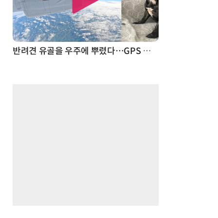
드론
반려견 유골을 우주에 뿌렸다…GPS 추적기로 회수까지 성공