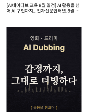
[AI네이티브 교육 8월 일정] AI 활용을 넘
어 AI 구현까지...전자신문인터넷, 8월 실
전 교육·워크숍 개최 발행일 : 2026-07-
23 10:46