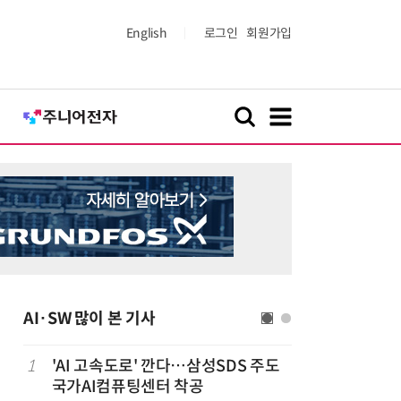
English
로그인
회원가입
AI·SW 많이 본 기사
1
'AI 고속도로' 깐다…삼성SDS 주도
6
美 행정부,
국가AI컴퓨팅센터 착공
보안 테스