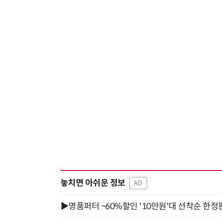
거미줄 쏘고 자동 회수까지…현실판 스파이더맨 웹 슈터
놓치면 아쉬운 정보
AD
▶명품퍼터 ~60%할인 '10만원'대 선착순 한정