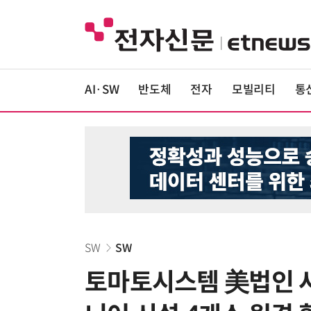
AI·SW
반도체
전자
모빌리티
통
SW
SW
토마토시스템 美법인 