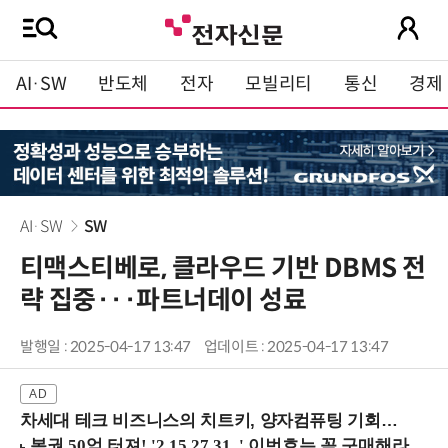
AI·SW
반도체
전자
모빌리티
통신
경제
AI·SW
SW
티맥스티베로, 클라우드 기반 DBMS 전
략 집중···파트너데이 성료
발행일 : 2025-04-17 13:47
업데이트 : 2025-04-17 13:47
차세대 테크 비즈니스의 치트키, 양자컴퓨팅 기회를 선점하라! (8/28 강남역)