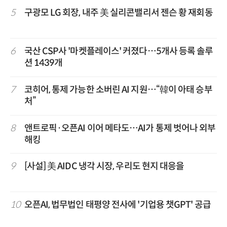
5
구광모 LG 회장, 내주 美 실리콘밸리서 젠슨 황 재회동
6
국산 CSP사 '마켓플레이스' 커졌다…5개사 등록 솔루
션 1439개
7
코히어, 통제 가능한 소버린 AI 지원…“韓이 아태 승부
처”
8
앤트로픽·오픈AI 이어 메타도…AI가 통제 벗어나 외부
해킹
9
[사설] 美 AIDC 냉각 시장, 우리도 현지 대응을
10
오픈AI, 법무법인 태평양 전사에 '기업용 챗GPT' 공급