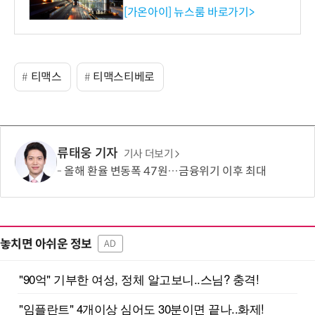
수행
[가온아이] 뉴스룸 바로가기>
티맥스
티맥스티베로
류태웅 기자
기사 더보기
올해 환율 변동폭 47원…금융위기 이후 최대
놓치면 아쉬운 정보
AD