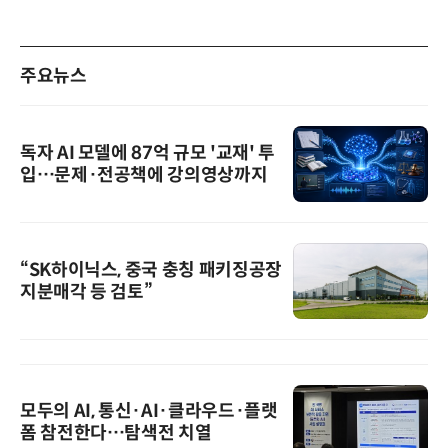
주요뉴스
독자 AI 모델에 87억 규모 '교재' 투
입…문제·전공책에 강의영상까지
“SK하이닉스, 중국 충칭 패키징공장
지분매각 등 검토”
모두의 AI, 통신·AI·클라우드·플랫
폼 참전한다…탐색전 치열