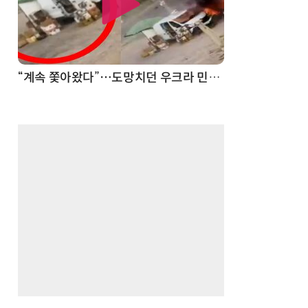
“계속 쫓아왔다”…도망치던 우크라 민간인 공격한 러 자폭 드론