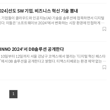
24]선도 SW 기업, 비즈니스 혁신 기술 뽐내
도 기업들이 클라우드와 인공지능(AI) 기술을 솔루션에 접목하면서 디지털
다. 이들은 '소프트웨이브 2024'에서 변화하는 시장 환경에 민첩하게 대
을 선보였다. 비용 절감뿐만 아니라 새로운 비즈니스를 창출하며
INNO 2024'서 DB솔루션 공개한다
10일부터 12일까지 서울 강남구 코엑스에서 열리는 ‘디지털 혁신 페스타
024)’에서 DB 솔루션을 공개한다고 밝혔다. 티맥스티베로는 환경 제약 없는 사
BMS ‘티베로7’, DB 모니터링·성능관리 솔루션
1