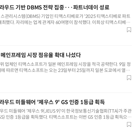
라우드 기반 DBMS 전략 집중···파트너데이 성료
스관리시스템(DBMS) 기업인 티맥스티베로가 '2025 티맥스티베로 파트
개최했다. 자리에는 업계 관계자 60여명이 참석했다. 이희상 티맥스티베로
티맥스티베로는 파트너 생태계와 긴밀히 협력해 국내 DBMS 산업
AI × Design : UX 디자이너의 5가지 생존 전략과 실전 대응
현업에서 바로 쓰는 "하네스 엔지니어링" 실습 교육
 메인프레임 시장 점유율 확대 나섰다
1위 업체인 티맥스소프트가 일본 메인프레임 시장을 적극 공략한다. 9일 정
업계에 따르면 티맥스소프트는 오는 23일부터 25일까지 일본 도쿄에서 열리
재팬 IT 위크 도쿄 스프링'에 참여한다. 티맥스소프트가 이
우드 미들웨어 '제우스 9' GS 인증 1등급 획득
 미들웨어 '제우스 9(JEUS 9)'이 한국정보통신기술협회(TTA)가 주관
S) 인증 1등급을 획득했다. 티맥스소프트는 이번 GS 인증 1등급 획득으로
 전문성과 기술력, 제품력 등을 인정받았다고 밝혔다.