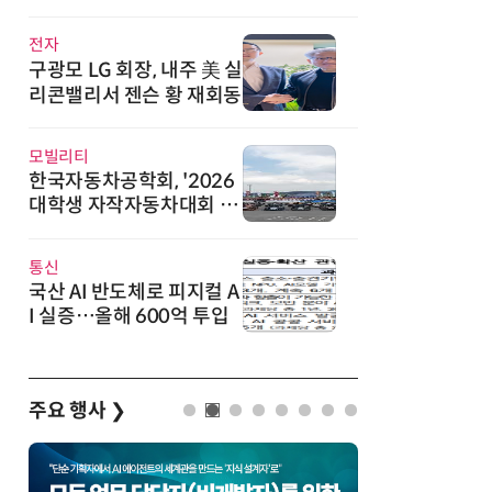
직
전자
구광모 LG 회장, 내주 美 실
리콘밸리서 젠슨 황 재회동
모빌리티
한국자동차공학회, '2026
대학생 자작자동차대회 포
뮬러 부문' 개최
통신
국산 AI 반도체로 피지컬 A
I 실증…올해 600억 투입
주요 행사
❯