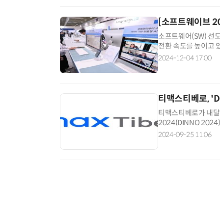
[소프트웨이브 20
소프트웨어(SW) 선
전환 속도를 높이고 있
응할 수 있는 기술력
2024-12-04 17:00
티맥스티베로, 'D
티맥스티베로가 내달 
2024(DINNO 2
용자 맞춤형 고성능 D
2024-09-25 11:06