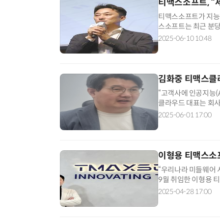
티맥스소프트, “
티맥스소프트가 지능화 
스소프트는 최근 분당
용 티맥스소프트 대표
2025-06-10 10:48
김화중 티맥스클라
“고객사에 인공지능(
클라우드 대표는 회사
브 기반의 서비스형 플
2025-06-01 17:00
이형용 티맥스소프
“우리나라 미들웨어 
9월 취임한 이형용 
이같이 밝혔다. 그동
2025-04-28 17:00