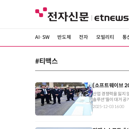
AI·SW
반도체
전자
모빌리티
통
#티맥스
[소프트웨이브 2
산업 경쟁력을 잃지 
솔루션'들이 대거 공
티맥스소프트, 한글과
2025-12-03 16:00