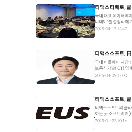
티맥스티베로, 클
국내 대표 데이터베이
너데이'를 성황리에 
대표는 환영사에서 “
2025-04-17 13:47
티맥스소프트, 日
국내 미들웨어 시장 
보통신기술(ICT) 
는 현지 최대 IT쇼 '
2025-04-09 17:00
티맥스소프트, 클라
티맥스소프트의 클라우드
하는 굿 소프트웨어(G
높은 수준의 클라우드
2025-01-23 10:16