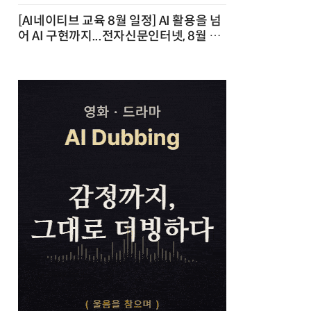
[AI네이티브 교육 8월 일정] AI 활용을 넘
어 AI 구현까지...전자신문인터넷, 8월 실
전 교육·워크숍 개최 발행일 : 2026-07-
23 10:46