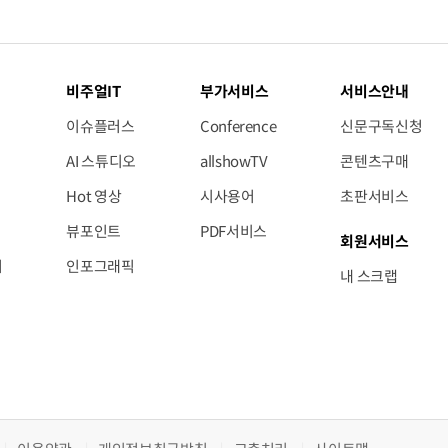
비주얼IT
부가서비스
서비스안내
이슈플러스
Conference
신문구독신청
AI 스튜디오
allshowTV
콘텐츠구매
Hot 영상
시사용어
초판서비스
뷰포인트
PDF서비스
회원서비스
저
인포그래픽
내 스크랩