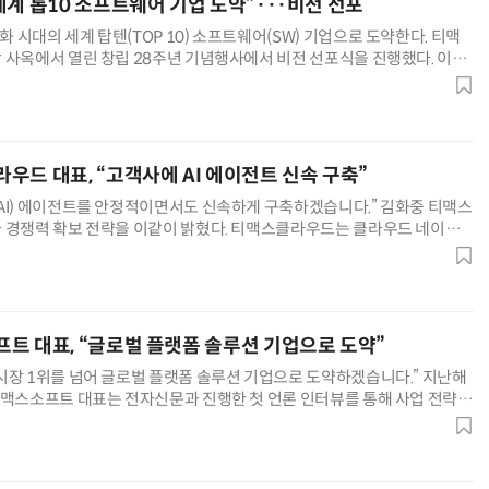
세계 톱10 소프트웨어 기업 도약”···비전 선포
시대의 세계 탑텐(TOP 10) 소프트웨어(SW) 기업으로 도약한다. 티맥
 사옥에서 열린 창립 28주년 기념행사에서 비전 선포식을 진행했다. 이형
는 “인공지능(AI)이 가져올 대격변 시대에 사업 가치를 더욱
우드 대표, “고객사에 AI 에이전트 신속 구축”
AI) 에이전트를 안정적이면서도 신속하게 구축하겠습니다.” 김화중 티맥스
 경쟁력 확보 전략을 이같이 밝혔다. 티맥스클라우드는 클라우드 네이티
랫폼(PaaS)을 제공한다. 김 대표는 “티맥스클라우드는 기업이 AI
트 대표, “글로벌 플랫폼 솔루션 기업으로 도약”
시장 1위를 넘어 글로벌 플랫폼 솔루션 기업으로 도약하겠습니다.” 지난해
티맥스소프트 대표는 전자신문과 진행한 첫 언론 인터뷰를 통해 사업 전략을
안 티맥스소프트는 14년 연속 국내 미들웨어 시장 강자로 군림해