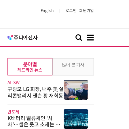
English
로그인
회원가입
분야별
많이 본 기사
헤드라인 뉴스
AI·SW
구광모 LG 회장, 내주 美 실
리콘밸리서 젠슨 황 재회동
반도체
K배터리 밸류체인 '시
차'…셀은 웃고 소재는 아