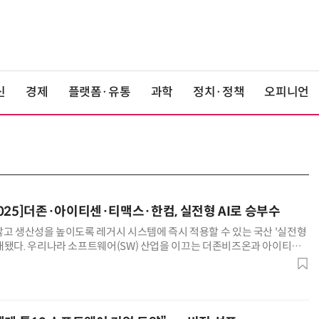
신
경제
플랫폼·유통
과학
정치·정책
오피니언
025]더존·아이티센·티맥스·한컴, 실전형 AI로 승부수
않고 생산성을 높이도록 레거시 시스템에 즉시 적용할 수 있는 국산 '실전형
개됐다. 우리나라 소프트웨어(SW) 산업을 이끄는 더존비즈온과 아이티센,
컴퓨터는 3일 개막한 '소프트웨이브 2025'에서 인공지능 전