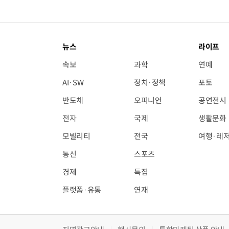
뉴스
라이프
속보
과학
연예
AI·SW
정치·정책
포토
반도체
오피니언
공연전시
전자
국제
생활문화
모빌리티
전국
여행·레
통신
스포츠
경제
특집
플랫폼·유통
연재