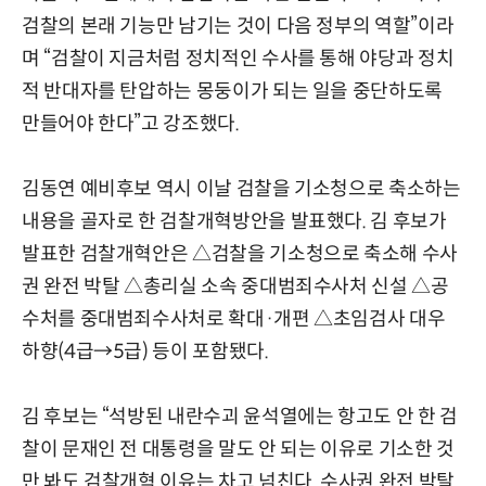
검찰의 본래 기능만 남기는 것이 다음 정부의 역할”이라
며 “검찰이 지금처럼 정치적인 수사를 통해 야당과 정치
적 반대자를 탄압하는 몽둥이가 되는 일을 중단하도록
만들어야 한다”고 강조했다.
김동연 예비후보 역시 이날 검찰을 기소청으로 축소하는
내용을 골자로 한 검찰개혁방안을 발표했다. 김 후보가
발표한 검찰개혁안은 △검찰을 기소청으로 축소해 수사
권 완전 박탈 △총리실 소속 중대범죄수사처 신설 △공
수처를 중대범죄수사처로 확대·개편 △초임검사 대우
하향(4급→5급) 등이 포함됐다.
김 후보는 “석방된 내란수괴 윤석열에는 항고도 안 한 검
찰이 문재인 전 대통령을 말도 안 되는 이유로 기소한 것
만 봐도 검찰개혁 이유는 차고 넘친다. 수사권 완전 박탈