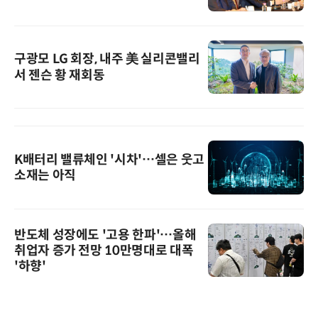
구광모 LG 회장, 내주 美 실리콘밸리
서 젠슨 황 재회동
K배터리 밸류체인 '시차'…셀은 웃고
소재는 아직
반도체 성장에도 '고용 한파'…올해
취업자 증가 전망 10만명대로 대폭
'하향'