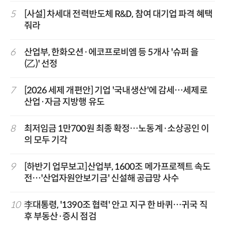
5
[사설] 차세대 전력반도체 R&D, 참여 대기업 파격 혜택
줘라
6
산업부, 한화오션·에코프로비엠 등 5개사 '슈퍼 을
(乙)' 선정
7
[2026 세제 개편안] 기업 '국내생산'에 감세…세제로
산업·자금 지방행 유도
8
최저임금 1만700원 최종 확정…노동계·소상공인 이
의 모두 기각
9
[하반기 업무보고]산업부, 1600조 메가프로젝트 속도
전…'산업자원안보기금' 신설해 공급망 사수
10
李대통령, '1390조 협력' 안고 지구 한 바퀴…귀국 직
후 부동산·증시 점검