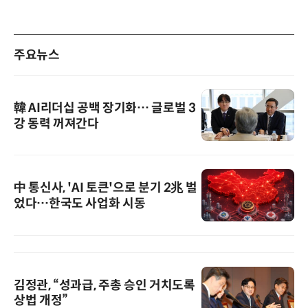
주요뉴스
韓 AI리더십 공백 장기화… 글로벌 3
강 동력 꺼져간다
中 통신사, 'AI 토큰'으로 분기 2兆 벌
었다…한국도 사업화 시동
김정관, “성과급, 주총 승인 거치도록
상법 개정”