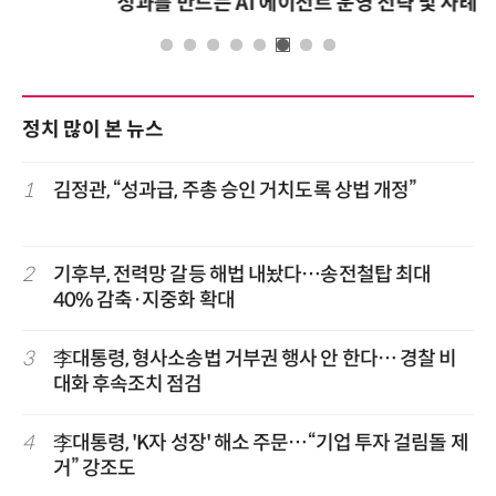
성과를 만드는 AI 에이전트 운영 전략 및 사례
정치 많이 본 뉴스
1
김정관, “성과급, 주총 승인 거치도록 상법 개정”
2
기후부, 전력망 갈등 해법 내놨다…송전철탑 최대
40% 감축·지중화 확대
3
李대통령, 형사소송법 거부권 행사 안 한다… 경찰 비
대화 후속조치 점검
4
李대통령, 'K자 성장' 해소 주문…“기업 투자 걸림돌 제
거” 강조도