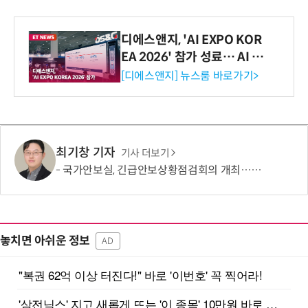
디에스앤지, 'AI EXPO KOR
EA 2026' 참가 성료… AI 전
생애주기 아우르는 통합 솔루
[디에스앤지] 뉴스룸 바로가기>
션 선봬 [영상]
최기창 기자
기사 더보기
국가안보실, 긴급안보상황점검회의 개최…北 탄도미사일 관련
놓치면 아쉬운 정보
AD