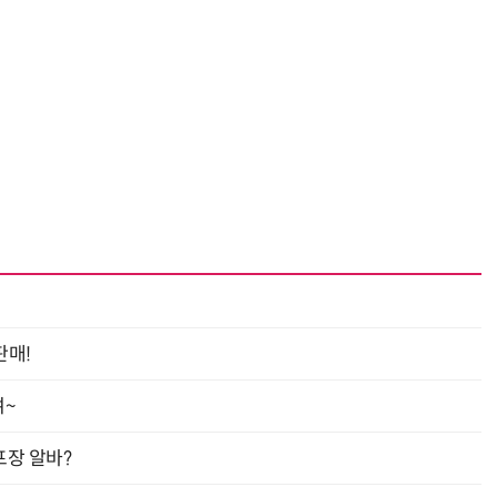
판매!
여~
프장 알바?