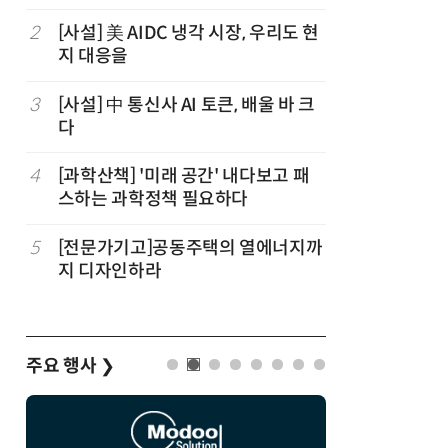
기회
임
2
[사설] 美 AIDC 냉각 시장, 우리도 현
7
[ET톡]
지 대응을
3
[사설] 中 통신사 AI 토큰, 배울 바 크
8
[ET시론
다
이스메이
4
[과학산책] '미래 공간' 내다보고 패
9
[ET시선]
스하는 과학정책 필요하다
기본의료
5
[전문가기고]공동주택의 열에너지까
10
[김태섭의
지 디자인하라
나눠줬다,
주요 행사
❯