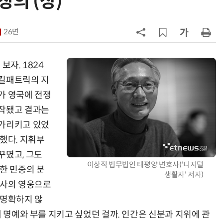
창의 (상)
7
[ET톡] 車업계 감원 폭풍과 골든타
26면
8
[ET시론]기업 성장의 러닝크루와 페
이스메이커, 공공조달
보자. 1824
 킬패트릭의 지
9
[ET시선]지·필·공 빈틈 메우는 AI
가 영국에 전쟁
기본의료
시작됐고 결과는
10
[김태섭의 M&A인사이트] 〈19〉패는
 가리키고 있었
나눠줬다, 조합은 각자 몫이다
했다. 지휘부
꾸몄고, 그도
이상직 법무법인 태평양 변호사('디지털
한 민중의 분
생활자' 저자)
역사의 영웅으로
 명확하지 않
해 명예와 부를 지키고 싶었던 걸까. 인간은 신분과 지위에 관