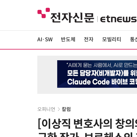
AI·SW
반도체
전자
모빌리티
통
오피니언
칼럼
[이상직 변호사의 창의