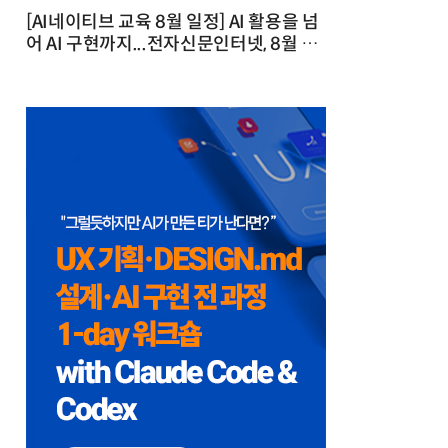
[AI네이티브 교육 8월 일정] AI 활용을 넘
어 AI 구현까지...전자신문인터넷, 8월 실
전 교육·워크숍 개최 발행일 : 2026-07-
23 10:46