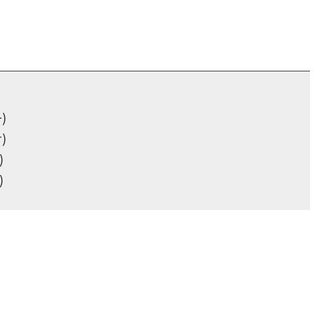
)
)
)
)