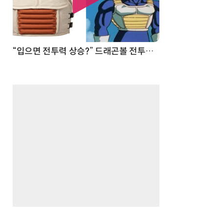
 순간
“입으면 전투력 상승?” 드래곤볼 전투복 닮은 중량조끼