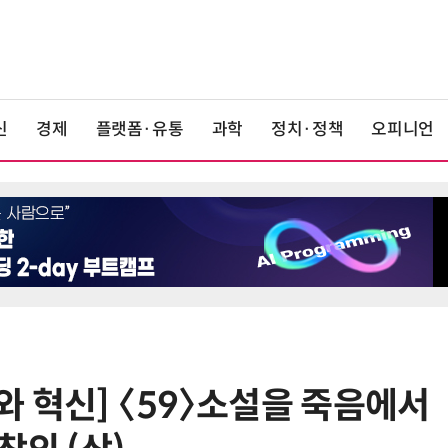
신
경제
플랫폼·유통
과학
정치·정책
오피니언
와 혁신] 〈59〉소설을 죽음에서
6
[데스크라인]신용에도 사다리가 필
요하다