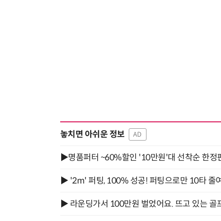
놓치면 아쉬운 정보
AD
▶명품퍼터 ~60%할인 '10만원'대 선착순 한정
▶ '2m' 퍼팅, 100% 성공! 퍼팅으로만 10타 줄
▶ 라운딩가서 100만원 벌었어요. 뜨고 있는 골