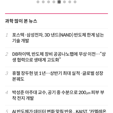
과학 많이 본 뉴스
1
포스텍·삼성전자, 3D 낸드(NAND) 반도체 한계 넘는
기술 개발
2
DB하이텍, 반도체 장비 공공나노팹에 무상 이전…“상
생 협력으로 생태계 고도화”
3
휴젤 장두현 號 1년…상반기 최대 실적·글로벌 성장
본궤도
4
박성준 아주대 교수, 공기 중 수분으로 200㎛ 피부 부
착 전지 개발
5
AI 반도체가 데이터 변화 맞춰 반응...KAIST, '카멜레온