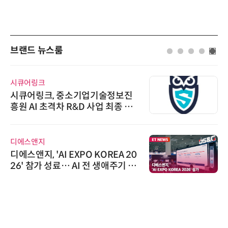
브랜드 뉴스룸
인아그룹
'자동화 산업의 새로운 가능성'…
인아그룹 전국 7개 도시 세미나 페
어 개최
다래전략사업화센터
다래전략사업화센터, 'BIO USA 2
026'서 글로벌 빅파마와의 비즈니
스 미팅 지원…K-바이오 해외 진출
교두보 확보
로옴세미컨덕터코리아
로옴, 발진 출력 4배 높인 2세대 테
라헤르츠파 발진 디바이스 개발