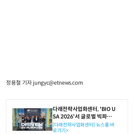
정용철 기자 jungyc@etnews.com
다래전략사업화센터, 'BIO U
SA 2026'서 글로벌 빅파마
와의 비즈니스 미팅 지원…K
[다래전략사업화센터] 뉴스룸 바
로가기>
-바이오 해외 진출 교두보 확