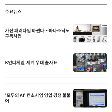
주요뉴스
가전 패러다임 바뀐다…파나소닉도
구독사업
K인디게임, 세계 무대 출사표
'모두의 AI' 컨소시엄 영입 경쟁 불붙
어