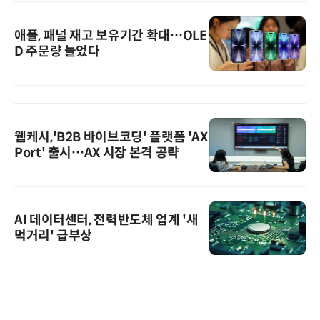
애플, 패널 재고 보유기간 확대…OLE
D 주문량 늘었다
웹케시,'B2B 바이브코딩' 플랫폼 'AX
Port' 출시…AX 시장 본격 공략
AI 데이터센터, 전력반도체 업계 '새
먹거리' 급부상