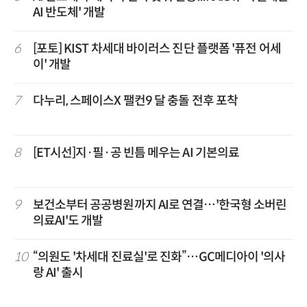
AI 반도체' 개발
6
[포토] KIST 차세대 바이러스 진단 플랫폼 '퓨전 어세
이' 개발
7
다누리, 스페이스X 팰컨9 달 충돌 전후 포착
8
[ET시선]지·필·공 빈틈 메우는 AI 기본의료
9
보건소부터 공공병원까지 AI로 연결…'한국형 소버린
의료AI'도 개발
10
“의원도 '차세대 진료실'로 진화”…GC메디아이 '의사
랑 AI' 출시