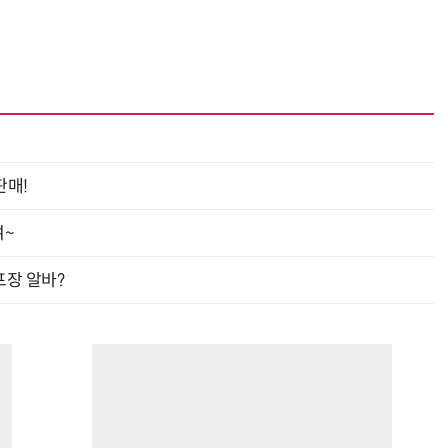
거미줄 쏘고 자동 회수까지…현실판 스파이더맨 웹 슈터
70년 만에 돌아온 시베리아호랑이…카자흐스탄 야생에 풀렸다
판매!
여~
프장 알바?