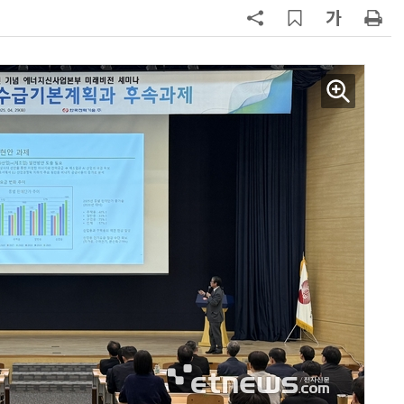
7
[2026 세제 개편안] 기업 '국내생
산'에 감세…세제로 산업·자금 지방
행 유도
8
최저임금 1만700원 최종 확정…노
동계·소상공인 이의 모두 기각
9
[하반기 업무보고]산업부, 1600조
메가프로젝트 속도전…'산업자원안
보기금' 신설해 공급망 사수
10
李대통령, '1390조 협력' 안고 지구
한 바퀴…귀국 직후 부동산·증시 점
검