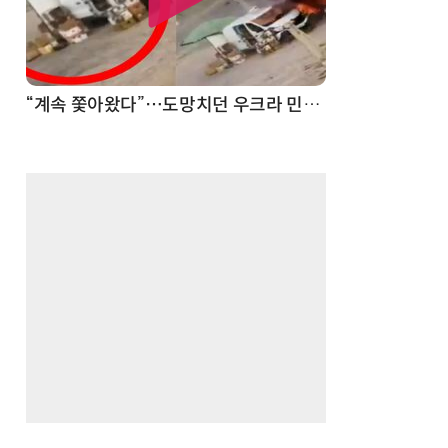
“계속 쫓아왔다”…도망치던 우크라 민간인 공격한 러 자폭 드론