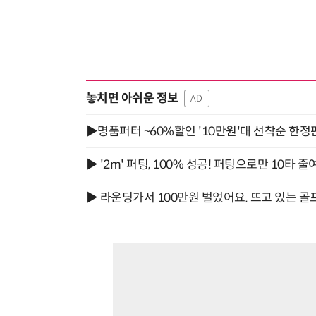
놓치면 아쉬운 정보
AD
▶명품퍼터 ~60%할인 '10만원'대 선착순 한정
▶ '2m' 퍼팅, 100% 성공! 퍼팅으로만 10타 줄
▶ 라운딩가서 100만원 벌었어요. 뜨고 있는 골