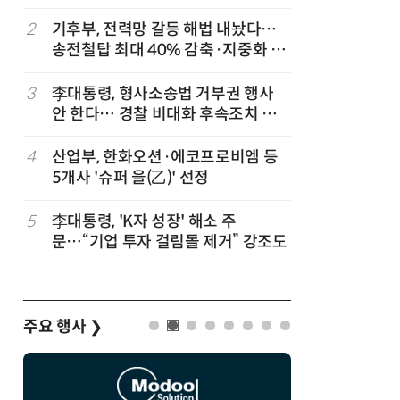
2
기후부, 전력망 갈등 해법 내놨다…
7
[2026 
송전철탑 최대 40% 감축·지중화 확
산'에 감
대
행 유도
3
李대통령, 형사소송법 거부권 행사
8
최저임금 
안 한다… 경찰 비대화 후속조치 점
동계·소상
검
4
산업부, 한화오션·에코프로비엠 등
9
[하반기 
5개사 '슈퍼 을(乙)' 선정
메가프로
보기금' 
5
李대통령, 'K자 성장' 해소 주
10
李대통령, 
문…“기업 투자 걸림돌 제거” 강조도
한 바퀴…
검
주요 행사
❯