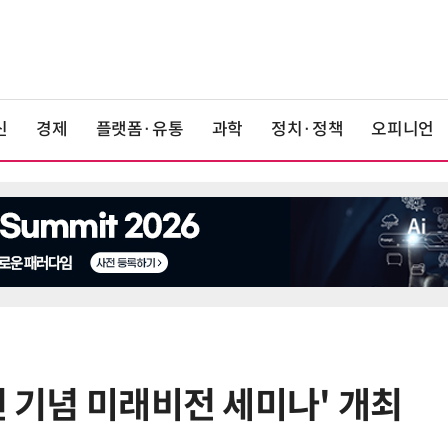
신
경제
플랫폼·유통
과학
정치·정책
오피니언
년 기념 미래비전 세미나' 개최
6
[사설] 차세대 전력반도체 R&D, 참
여 대기업 파격 혜택 줘라