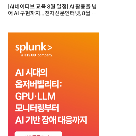
[AI네이티브 교육 8월 일정] AI 활용을 넘
어 AI 구현까지...전자신문인터넷, 8월 실
전 교육·워크숍 개최 발행일 : 2026-07-
23 10:46