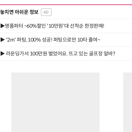
놓치면 아쉬운 정보
AD
▶명품퍼터 ~60%할인 '10만원'대 선착순 한정판매!
▶ '2m' 퍼팅, 100% 성공! 퍼팅으로만 10타 줄여~
▶ 라운딩가서 100만원 벌었어요. 뜨고 있는 골프장 알바?