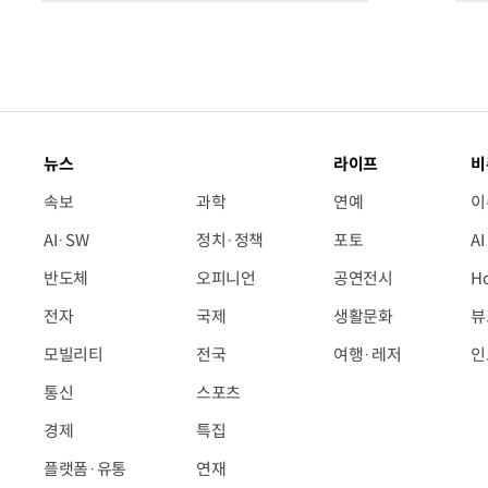
뉴스
라이프
비
속보
과학
연예
이
AI·SW
정치·정책
포토
A
반도체
오피니언
공연전시
H
전자
국제
생활문화
뷰
모빌리티
전국
여행·레저
인
통신
스포츠
경제
특집
플랫폼·유통
연재