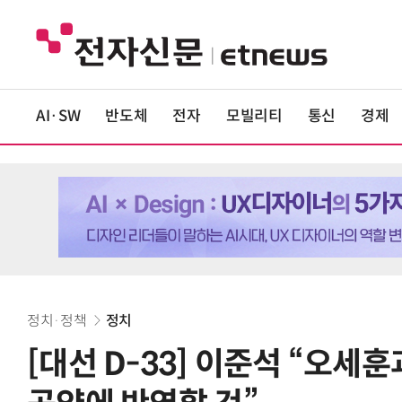
AI·SW
반도체
전자
모빌리티
통신
경제
정치·정책
정치
[대선 D-33] 이준석 “오