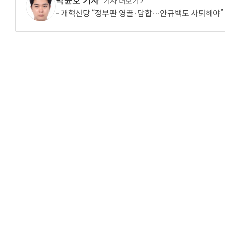
박윤호 기자
기사 더보기
개혁신당 “정부판 영끌·담합…안규백도 사퇴해야”
헬기 착륙 방해한 염소 떼…양치기 개가 길 터줬다