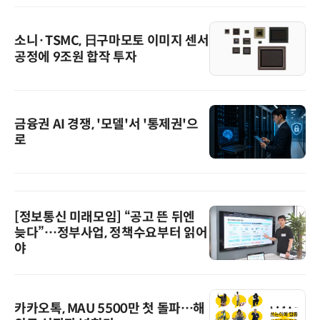
소니·TSMC, 日구마모토 이미지 센서
공정에 9조원 합작 투자
금융권 AI 경쟁, '모델'서 '통제권'으
로
[정보통신 미래모임] “공고 뜬 뒤엔
늦다”…정부사업, 정책수요부터 읽어
야
카카오톡, MAU 5500만 첫 돌파…해