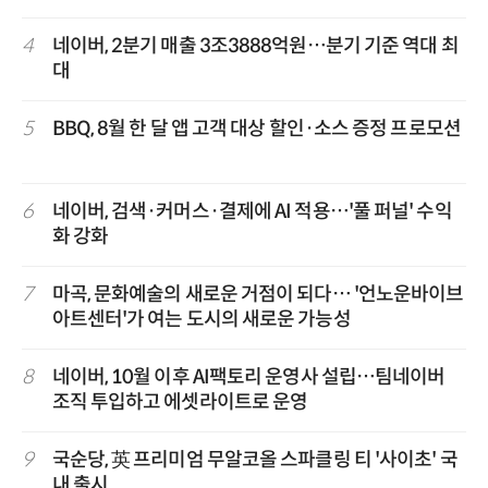
4
네이버, 2분기 매출 3조3888억원…분기 기준 역대 최
대
5
BBQ, 8월 한 달 앱 고객 대상 할인·소스 증정 프로모션
6
네이버, 검색·커머스·결제에 AI 적용…'풀 퍼널' 수익
화 강화
7
마곡, 문화예술의 새로운 거점이 되다… '언노운바이브
아트센터'가 여는 도시의 새로운 가능성
8
네이버, 10월 이후 AI팩토리 운영사 설립…팀네이버
조직 투입하고 에셋라이트로 운영
9
국순당, 英 프리미엄 무알코올 스파클링 티 '사이초' 국
내 출시