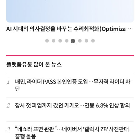
AI 시대의 의사결정을 바꾸는 수리최적화(Optimization): 실제 산업 적용 사례와 활용 전략
플랫폼유통 많이 본 뉴스
1
배민, 라이더 PASS 본인인증 도입…무자격 라이더 차
단
2
창사 첫 파업까지 갔던 카카오…연봉 6.3% 인상 합의
3
“네쇼라 뜨면 완판”…네이버서 '갤럭시 Z8' 사전판매
흥행 돌풍