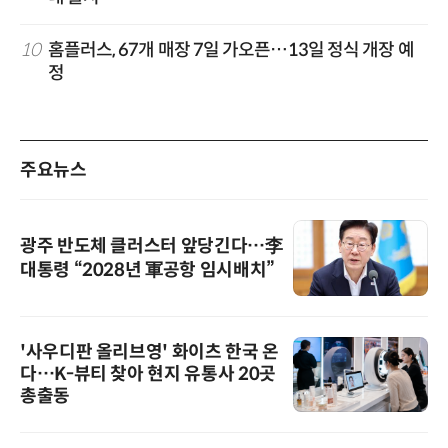
10
홈플러스, 67개 매장 7일 가오픈…13일 정식 개장 예
정
주요뉴스
광주 반도체 클러스터 앞당긴다…李
대통령 “2028년 軍공항 임시배치”
'사우디판 올리브영' 화이츠 한국 온
다…K-뷰티 찾아 현지 유통사 20곳
총출동