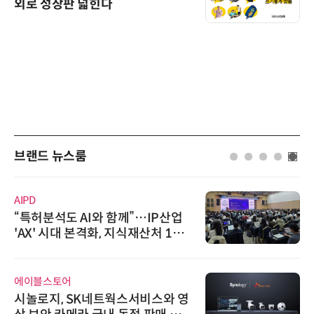
외로 성장판 넓힌다
브랜드 뉴스룸
AIPD
“특허분석도 AI와 함께”…IP산업
'AX' 시대 본격화, 지식재산처 1호
AI IP데이터분석사 탄생
에이블스토어
시놀로지, SK네트웍스서비스와 영