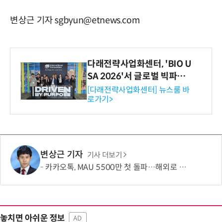
변상근 기자 sgbyun@etnews.com
다래전략사업화센터, 'BIO U
SA 2026'서 글로벌 빅파마
와의 비즈니스 미팅 지원…K
[다래전략사업화센터] 뉴스룸 바
로가기>
-바이오 해외 진출 교두보 확
보
변상근 기자
기사 더보기
카카오톡, MAU 5500만 첫 돌파…해외로 성장판 넓힌다
놓치면 아쉬운 정보
AD