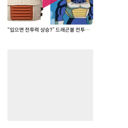
 순간
“입으면 전투력 상승?” 드래곤볼 전투복 닮은 중량조끼