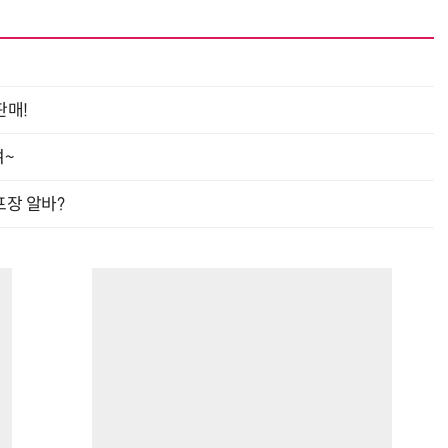
판매!
여~
프장 알바?