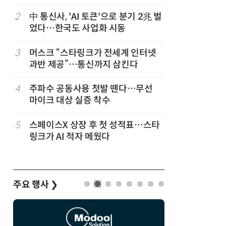
2
中 통신사, 'AI 토큰'으로 분기 2兆 벌
7
韓 앱스토
었다…한국도 사업화 시동
원…개발
3
머스크 “스타링크가 전세계 인터넷
8
LGU+, 
과반 제공”…통신까지 삼킨다
달 없이 
4
주파수 공동사용 첫발 뗀다…무선
9
국산 AI
마이크 대상 실증 착수
올해 60
5
스페이스X 상장 후 첫 성적표…스타
10
SKT, 2
링크가 AI 적자 메웠다
매출 2배
주요 행사
❯