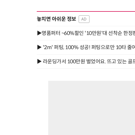
놓치면 아쉬운 정보
AD
▶명품퍼터 ~60%할인 '10만원'대 선착순 한정
▶ '2m' 퍼팅, 100% 성공! 퍼팅으로만 10타 줄
▶ 라운딩가서 100만원 벌었어요. 뜨고 있는 골