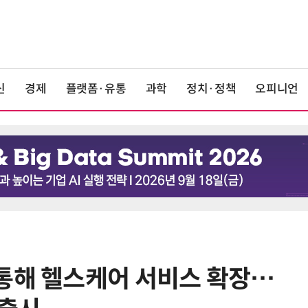
신
경제
플랫폼·유통
과학
정치·정책
오피니언
통해 헬스케어 서비스 확장…
6
중고폰 안심 인증 50곳 돌파…고객
불안 줄였지만 '홍보 부족' 과제