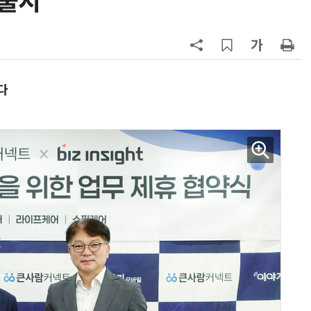
 출시
7
韓 앱스토어 시장 5년 만에 38조
원…개발자 90%에 無수수료
8
LGU+, AIDC에 2조 투자…“외부 조
달 없이 단계적 확장”
다
9
국산 AI 반도체로 피지컬 AI 실증…
올해 600억 투입
10
SKT, 2분기 영업익 67%↑…AIDC
매출 2배 늘어