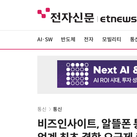
AI·SW
반도체
전자
모빌리티
통
통신
통신
비즈인사이트, 알뜰폰 