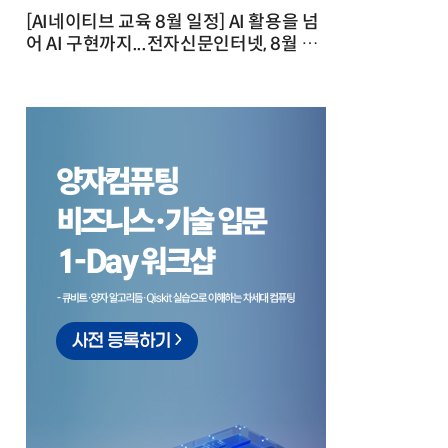
[AI네이티브 교육 8월 일정] AI 활용을 넘
어 AI 구현까지...전자신문인터넷, 8월 실
전 교육·워크숍 개최 발행일 : 2026-07-
23 10:46