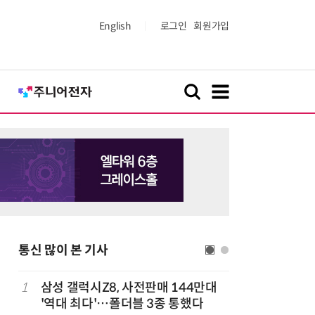
English
로그인
회원가입
통신 많이 본 기사
1
삼성 갤럭시Z8, 사전판매 144만대
6
중고폰 안
'역대 최다'…폴더블 3종 통했다
불안 줄였