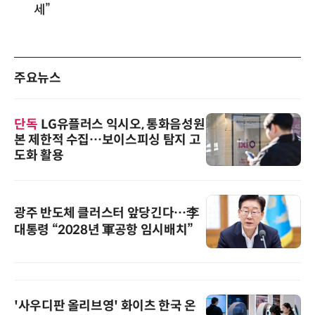
세”
주요뉴스
단독
LG유플러스 익시오, 통화음성원
본 제한적 수집…보이스피싱 탐지 고
도화 활용
광주 반도체 클러스터 앞당긴다…李
대통령 “2028년 軍공항 임시배치”
'사우디판 올리브영' 화이츠 한국 온