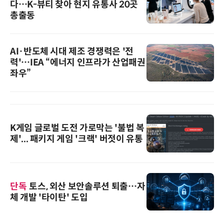
다…K-뷰티 찾아 현지 유통사 20곳
총출동
AI·반도체 시대 제조 경쟁력은 '전
력'…IEA “에너지 인프라가 산업패권
좌우”
K게임 글로벌 도전 가로막는 '불법 복
제'... 패키지 게임 '크랙' 버젓이 유통
단독
토스, 외산 보안솔루션 퇴출…자
체 개발 '타이탄' 도입