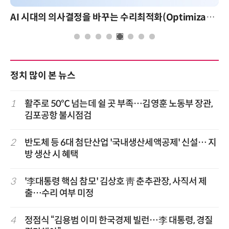
AI 시대의 의사결정을 바꾸는 수리최적화(Optimization): 실제 산업 적용 사례와 활용 전략
정치 많이 본 뉴스
1
활주로 50℃ 넘는데 쉴 곳 부족…김영훈 노동부 장관,
김포공항 불시점검
2
반도체 등 6대 첨단산업 '국내생산세액공제' 신설… 지
방 생산 시 혜택
3
'李대통령 핵심 참모' 김상호 靑 춘추관장, 사직서 제
출…수리 여부 미정
4
정점식 “김용범 이미 한국경제 빌런…李 대통령, 경질