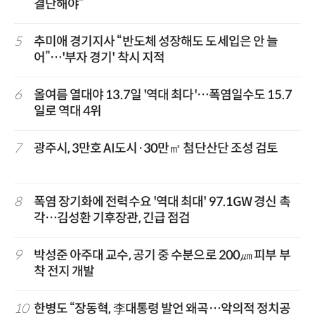
결단해야”
5
추미애 경기지사 “반도체 성장해도 도세입은 안 늘
어”…'부자 경기' 착시 지적
6
올여름 열대야 13.7일 '역대 최다'…폭염일수도 15.7
일로 역대 4위
7
광주시, 3만호 AI도시·30만㎡ 첨단산단 조성 검토
8
폭염 장기화에 전력수요 '역대 최대' 97.1GW 경신 촉
각…김성환 기후장관, 긴급 점검
9
박성준 아주대 교수, 공기 중 수분으로 200㎛ 피부 부
착 전지 개발
10
한병도 “장동혁, 李대통령 발언 왜곡…악의적 정치공