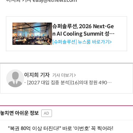
이지희 기자 easy@etnews.com
슈퍼솔루션, 2026 Next-Ge
n AI Cooling Summit 성황
리 성료
[슈퍼솔루션] 뉴스룸 바로가기>
이지희 기자
기사 더보기
[2027 대입 집중 분석](16)의대 정원 490명 늘었지만…서울·수도권은 전형 변화에 주목
놓치면 아쉬운 정보
AD