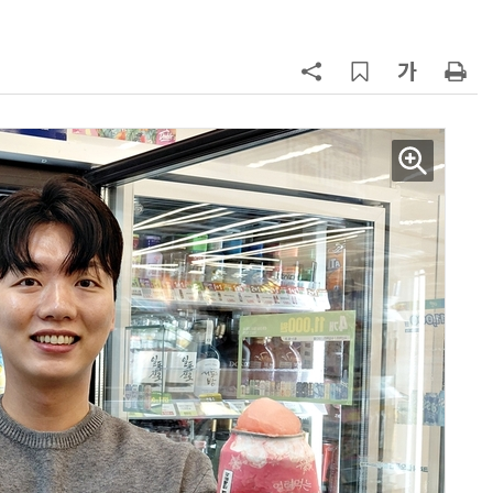
지
7
[뉴스줌인] 쿠팡Inc, 2분기 '어닝쇼
크'…“내년 중순께 유출 사고 전 수
회복”
8
“쿠팡, 7월 결제액 6조1100억 '역대
최대'…쿠팡이츠도 신기록”
9
우유 감산 협상 8월 말로 연장…산
기준 놓고 '평행선'
10
네이버, 2분기 매출 3조3888억원
분기 기준 역대 최대