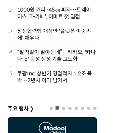
지
2
1000원 커피·45㎝ 피자…트레이
7
[뉴스줌인]
준
더스 'T-카페', 이마트 첫 입점
크'…“내
회복”
3
상생협력법 개정안 '플랫폼 이중족
8
“쿠팡, 7
쇄' 채우나
최대'…
정
4
“찰떡같이 알아듣네”…카카오, '카나
9
우유 감산
나-o' 음성 생성 기술 고도화
기준 놓고
…
5
쿠팡Inc, 상반기 영업적자 1.2조 육
10
네이버, 
박…2년치 이익 넘어서
분기 기준
주요 행사
❯