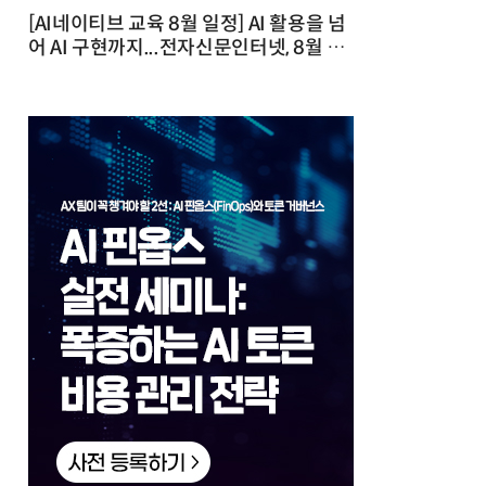
[AI네이티브 교육 8월 일정] AI 활용을 넘
어 AI 구현까지...전자신문인터넷, 8월 실
전 교육·워크숍 개최 발행일 : 2026-07-
23 10:46