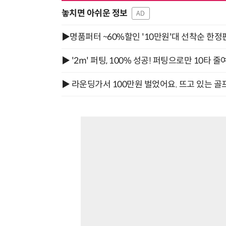
놓치면 아쉬운 정보
AD
▶명품퍼터 ~60%할인 '10만원'대 선착순 한정
▶ '2m' 퍼팅, 100% 성공! 퍼팅으로만 10타 줄
▶ 라운딩가서 100만원 벌었어요. 뜨고 있는 골