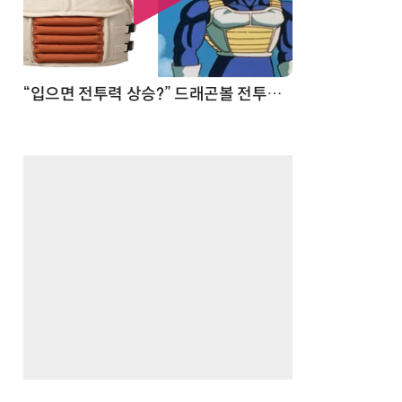
 순간
“입으면 전투력 상승?” 드래곤볼 전투복 닮은 중량조끼