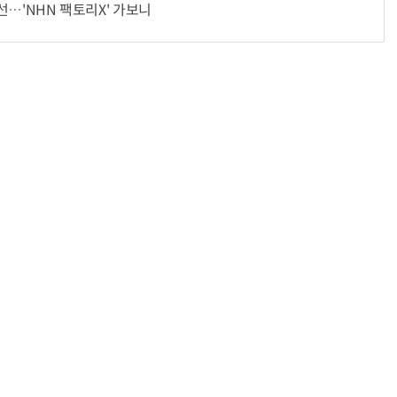
전선…'NHN 팩토리X' 가보니
“계속 쫓아왔다”…도망치던 우크라 민간인 공격한 러 자폭 드론
진정한 우정?…친구 구하려다 둘 다 의자 틈에 목이 낀