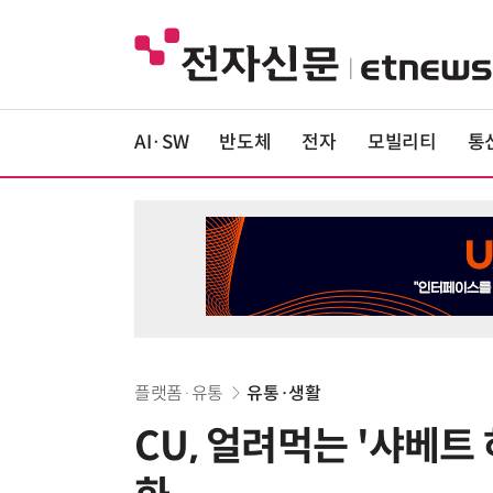
AI·SW
반도체
전자
모빌리티
통
플랫폼·유통
유통·생활
CU, 얼려먹는 '샤베트