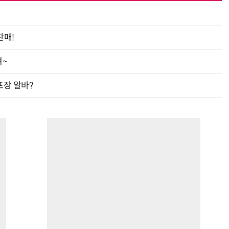
판매!
여~
프장 알바?