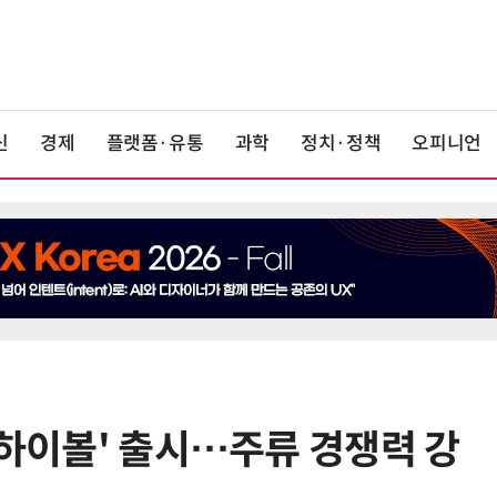
신
경제
플랫폼·유통
과학
정치·정책
오피니언
 하이볼' 출시…주류 경쟁력 강
6
카카오, 역대 최대 분기 실적…카톡
에 쿠팡이츠 연동해 주문부터 결제