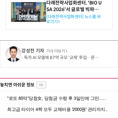
다래전략사업화센터, 'BIO U
SA 2026'서 글로벌 빅파마
와의 비즈니스 미팅 지원…K
[다래전략사업화센터] 뉴스룸 바
로가기>
-바이오 해외 진출 교두보 확
보
강성전 기자
기사 더보기
독자 AI 모델에 87억 규모 '교재' 투입…문제·전공책에 강의영상까지
놓치면 아쉬운 정보
AD