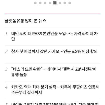
플랫폼유통 많이 본 뉴스
1
배민, 라이더 PASS 본인인증 도입…무자격 라이더 차
단
2
창사 첫 파업까지 갔던 카카오…연봉 6.3% 인상 합의
3
“네쇼라 뜨면 완판”…네이버서 '갤럭시 Z8' 사전판매
흥행 돌풍
4
카카오, 역대 최대 분기 실적…카톡에 쿠팡이츠 연동해
주문부터 결제까지
5
네이버, 2분기 매출 3조3888억원…분기 기준 역대 최