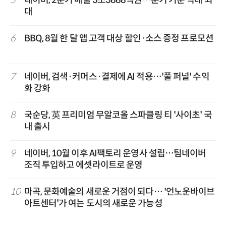
대
6
BBQ, 8월 한 달 앱 고객 대상 할인·소스 증정 프로모션
7
네이버, 검색·커머스·결제에 AI 적용…'풀 퍼널' 수익
화 강화
8
국순당, 英 프리미엄 무알코올 스파클링 티 '사이초' 국
내 출시
9
네이버, 10월 이후 AI팩토리 운영사 설립…팀네이버
조직 투입하고 에셋라이트로 운영
10
마곡, 문화예술의 새로운 거점이 되다… '언노운바이브
아트센터'가 여는 도시의 새로운 가능성