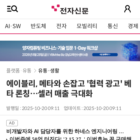
AI·SW
반도체
전자
모빌리티
통신
경제
플랫폼·유통
유통·생활
에이블리, 메타와 손잡고 '협력 광고' 베
타 론칭…셀러 매출 극대화
발행일 : 2025-10-20 09:11
업데이트 : 2025-10-20 09:11
비개발자와 AI 담당자를 위한 하네스 엔지니어링 입문과정 (8/20 신논현역)