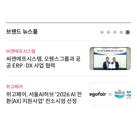
브랜드 뉴스룸
씨앤에프시스템
씨앤에프시스템, 오웬스그룹과 공
공 ERP·DX 사업 협력
위고페어
위고페어, 서울AI허브 '2026 AI 전
환(AX) 지원사업' 컨소시엄 선정