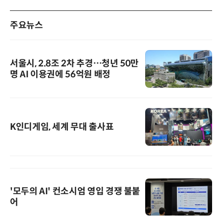
주요뉴스
서울시, 2.8조 2차 추경…청년 50만
명 AI 이용권에 56억원 배정
K인디게임, 세계 무대 출사표
'모두의 AI' 컨소시엄 영입 경쟁 불붙
어