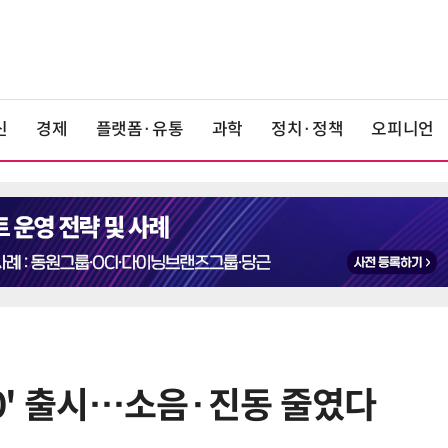
신
경제
플랫폼·유통
과학
정치·정책
오피니언
V70' 출시…소음·진동 줄였다
6
중국산 車 수입 1년 새 2배…獨 제
고 1위