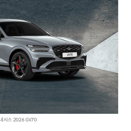
“계속 쫓아왔다”…도망치던 우크라 민간인 공격한 러 자폭 
네시스 2026 GV70