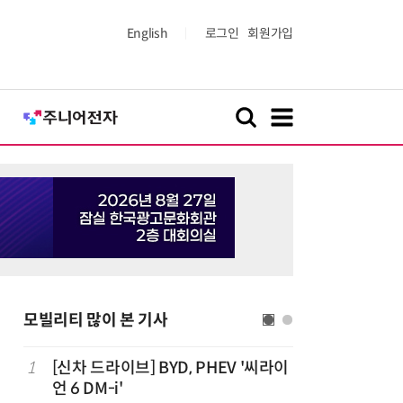
English
로그인
회원가입
모빌리티 많이 본 기사
치
1
[신차 드라이브] BYD, PHEV '씨라이
6
중국산 車
언 6 DM-i'
고 1위