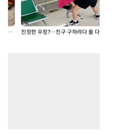
드론
진정한 우정?…친구 구하려다 둘 다 의자 틈에 목이 낀 순간