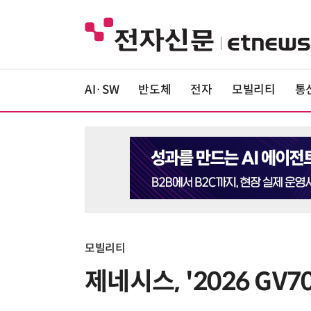
AI·SW
반도체
전자
모빌리티
통
모빌리티
제네시스, '2026 G