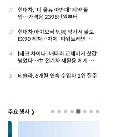
2
현대차, '디 올뉴 아반떼' 계약 돌
7
제네시스-
입…가격은 2398만원부터
1만마일 
3
현대차 아이오닉 9, 獨 평가서 볼보
8
신차 쏟아
EX90 제쳐…차체·파워트레인 '우
나
위'
4
[테크 차이나] 배터리 교체비가 찻값
9
BMW코리
넘었다…中 전기차 재활용 체계 시
판' 3종 
험대
5
테슬라, 6개월 연속 수입차 1위 질주
10
[클릭! 
에디션'
주요 행사
❯