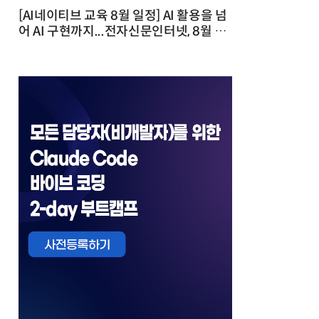
[AI네이티브 교육 8월 일정] AI 활용을 넘
어 AI 구현까지...전자신문인터넷, 8월 실
전 교육·워크숍 개최 발행일 : 2026-07-
23 10:46