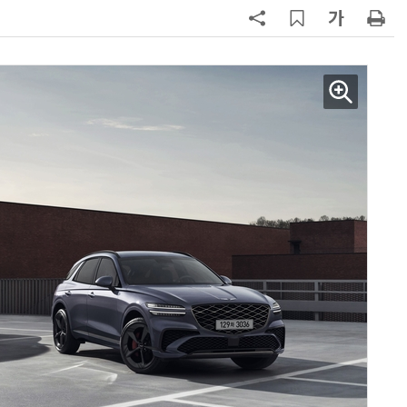
7
제네시스-대한항공, 전기차 구매 시
1만마일 쏜다
8
신차 쏟아내는 수입차, 최대 실적 찍
나
9
BMW코리아, 7시리즈 등 '8월 한정
판' 3종 출시
10
[클릭! 이차] 애스턴마틴 '헤리티지
에디션'