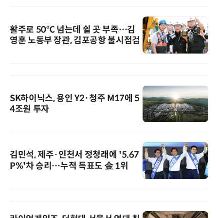
활주로 50℃ 넘는데 쉴 곳 부족…김
영훈 노동부 장관, 김포공항 불시점검
SK하이닉스, 용인 Y2·청주 M17에 5
4조원 투자
김민석, 제주·인천서 정청래에 '5.67
P%'차 승리…누적 득표도 金 1위