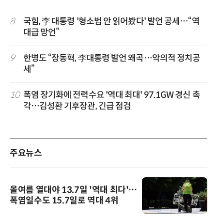
8
국힘, 李 대통령 '형소법 안 읽어봤다' 발언 공세…“역
대급 망언”
9
한병도 “장동혁, 李대통령 발언 왜곡…악의적 정치공
세”
10
폭염 장기화에 전력수요 '역대 최대' 97.1GW 경신 촉
각…김성환 기후장관, 긴급 점검
주요뉴스
올여름 열대야 13.7일 '역대 최다'…
폭염일수도 15.7일로 역대 4위