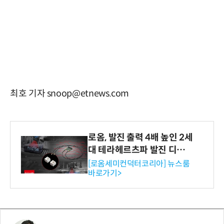
최호 기자 snoop@etnews.com
로옴, 발진 출력 4배 높인 2세
대 테라헤르츠파 발진 디바이
스 개발
[로옴세미컨덕터코리아] 뉴스룸
바로가기>