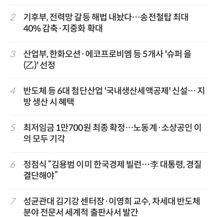
2
기후부, 전력망 갈등 해법 내놨다…송전철탑 최대
40% 감축·지중화 확대
3
산업부, 한화오션·에코프로비엠 등 5개사 '슈퍼 을
(乙)' 선정
4
반도체 등 6대 첨단산업 '국내생산세액공제' 신설… 지
방 생산 시 혜택
5
최저임금 1만700원 최종 확정…노동계·소상공인 이
의 모두 기각
6
정점식 “김용범 이미 한국경제 빌런…李 대통령, 경질
결단해야”
7
성균관대 김기강 센터장·이영희 교수, 차세대 반도체
분야 전문서 세계적 출판사서 발간