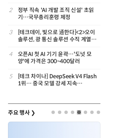
2
정부 직속 'AI 개발 조직 신설' 초읽
7
구광모 L
기…국무총리훈령 제정
서 젠슨 
3
[테크데이, 빛으로 通한다]<2>오이
8
[르포] 정
솔루션, 광 통신 솔루션 수직 계열
선…'NH
화…'실리콘 포토닉스·CPO 집중 공
략'
4
오픈AI 첫 AI 기기 윤곽…'도넛 모
9
국산 CS
양'에 가격은 300~400달러
다…5개사
5
[테크 차이나] DeepSeek V4 Flash
10
코히어, 
1위… 중국 모델 강세 지속
원…“韓이
(OpenRouter 주간 AI 모델 사용량
순위)
주요 행사
❯