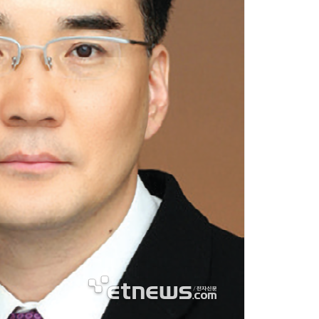
현업에서 바로 쓰는 "하네스 엔지니어링" 실습 교육
모든 업무 담당자(비개발자)를 위한 온톨로지 기반 AI 지식체계 설계 1-day 워크숍