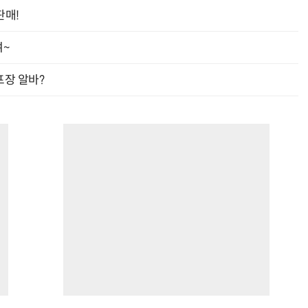
판매!
여~
프장 알바?