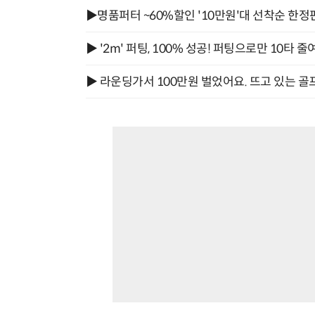
▶명품퍼터 ~60%할인 '10만원'대 선착순 한정
▶ '2m' 퍼팅, 100% 성공! 퍼팅으로만 10타 줄
▶ 라운딩가서 100만원 벌었어요. 뜨고 있는 골