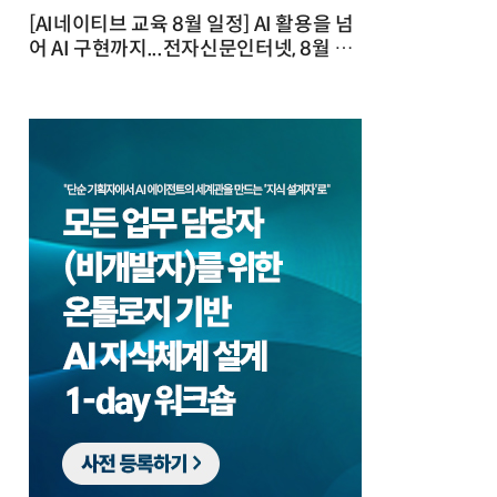
[AI네이티브 교육 8월 일정] AI 활용을 넘
어 AI 구현까지...전자신문인터넷, 8월 실
전 교육·워크숍 개최 발행일 : 2026-07-
23 10:46