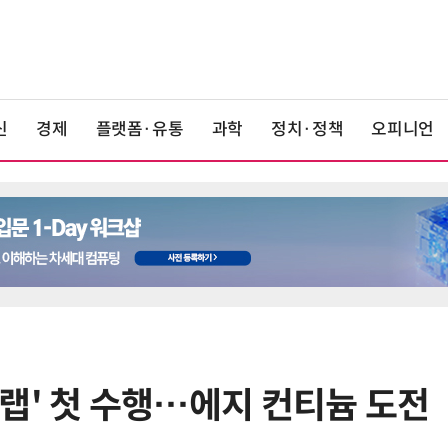
신
경제
플랫폼·유통
과학
정치·정책
오피니언
스타랩' 첫 수행…에지 컨티늄 도전
6
美 행정부, AI 모델 '해킹 등 사이버
보안 테스트' 의무화