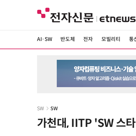
AI·SW
반도체
전자
모빌리티
통
SW
SW
가천대, IITP 'SW 