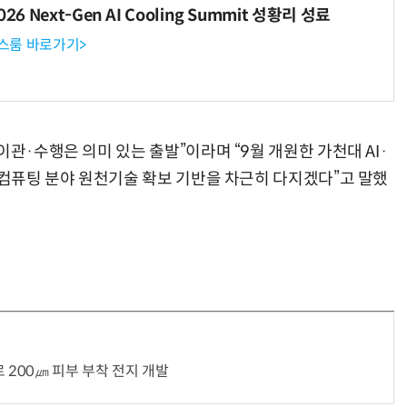
6 Next-Gen AI Cooling Summit 성황리 성료
뉴스룸 바로가기>
“계속 쫓아왔다”…도망치던 우크라 민간인 공격한 러 자폭 
이관·수행은 의미 있는 출발”이라며 “9월 개원한 가천대 AI·
·컴퓨팅 분야 원천기술 확보 기반을 차근히 다지겠다”고 말했
 200㎛ 피부 부착 전지 개발