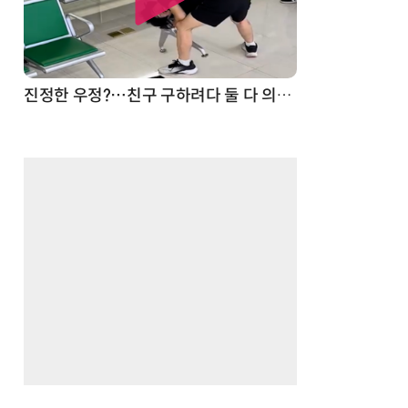
드론
진정한 우정?…친구 구하려다 둘 다 의자 틈에 목이 낀 순간