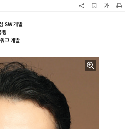
7
구광모 LG 회장, 내주 美 실리콘밸리
서 젠슨 황 재회동
 SW 개발
8
[르포] 정부 GPU 7656장 운영 최전
퓨팅
선…'NHN 팩토리X' 가보니
워크 개발
9
국산 CSP사 '마켓플레이스' 커졌
다…5개사 등록 솔루션 1439개
10
코히어, 통제 가능한 소버린 AI 지
원…“韓이 아태 승부처”