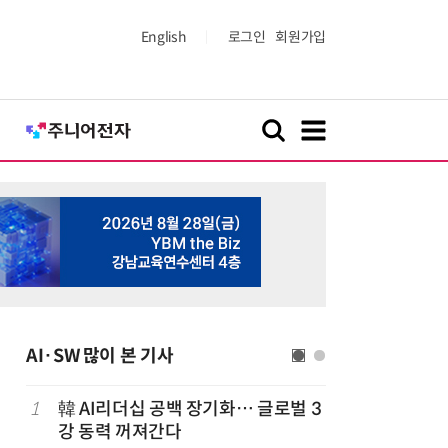
English
로그인
회원가입
AI·SW 많이 본 기사
1
韓 AI리더십 공백 장기화… 글로벌 3
6
美 행정부,
강 동력 꺼져간다
보안 테스