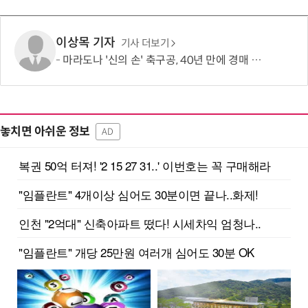
이상목 기자
기사 더보기
마라도나 '신의 손' 축구공, 40년 만에 경매 나온다…“예상 낙찰가 141억”
놓치면 아쉬운 정보
AD