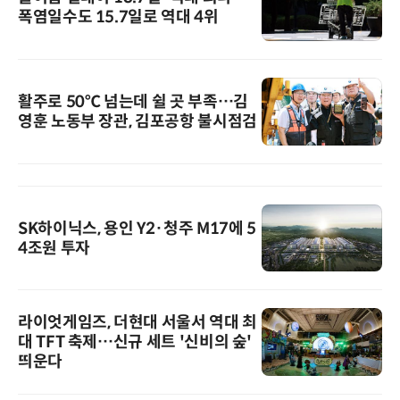
폭염일수도 15.7일로 역대 4위
활주로 50℃ 넘는데 쉴 곳 부족…김
영훈 노동부 장관, 김포공항 불시점검
SK하이닉스, 용인 Y2·청주 M17에 5
4조원 투자
라이엇게임즈, 더현대 서울서 역대 최
대 TFT 축제…신규 세트 '신비의 숲'
띄운다