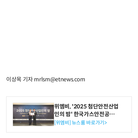
이상목 기자 mrlsm@etnews.com
위엠비, '2025 첨단안전산업
인의 밤' 한국가스안전공사
사장상 수상
[위엠비] 뉴스룸 바로가기>