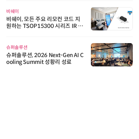
노보센스
 주요 리모컨 코드 지
노보센스, PW
15300 시리즈 IR 수
난제 극복…차량
기
인아그룹
26 Next-Gen AI C
'자동화 산업의
ummit 성황리 성료
인아그룹 전국 
어 개최
씨앤에프시스템
씨앤에프시스템
공 ERP·DX 