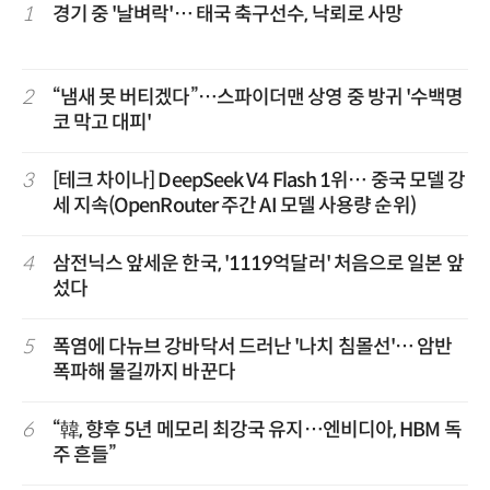
1
경기 중 '날벼락'… 태국 축구선수, 낙뢰로 사망
2
“냄새 못 버티겠다”…스파이더맨 상영 중 방귀 '수백명
코 막고 대피'
3
[테크 차이나] DeepSeek V4 Flash 1위… 중국 모델 강
세 지속(OpenRouter 주간 AI 모델 사용량 순위)
4
삼전닉스 앞세운 한국, '1119억달러' 처음으로 일본 앞
섰다
5
폭염에 다뉴브 강바닥서 드러난 '나치 침몰선'… 암반
폭파해 물길까지 바꾼다
6
“韓, 향후 5년 메모리 최강국 유지…엔비디아, HBM 독
주 흔들”