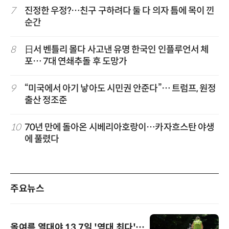
7
진정한 우정?…친구 구하려다 둘 다 의자 틈에 목이 낀
순간
8
日서 벤틀리 몰다 사고낸 유명 한국인 인플루언서 체
포… 7대 연쇄추돌 후 도망가
9
“미국에서 아기 낳아도 시민권 안준다”… 트럼프, 원정
출산 정조준
10
70년 만에 돌아온 시베리아호랑이…카자흐스탄 야생
에 풀렸다
주요뉴스
올여름 열대야 13.7일 '역대 최다'…