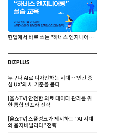
기반 정리·리서치·보고 자동화
현업에서 바로 쓰는 "하네스 엔지니어링" 실습 교육
BIZPLUS
누구나 AI로 디자인하는 시대…'인간 중
심 UX'의 새 기준을 묻다
[올쇼TV] 안전한 의료 데이터 관리를 위
한 통합 인프라 전략
[올쇼TV] 스플렁크가 제시하는 "AI 시대
의 옵저버빌리티" 전략