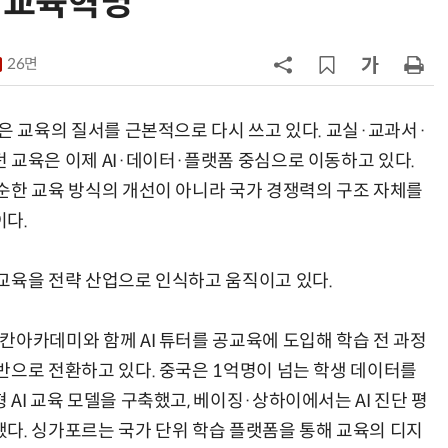
I 교육혁명
7
[2026 세제 개편안] 기업 '국내생
산'에 감세…세제로 산업·자금 지방
26면
행 유도
8
최저임금 1만700원 최종 확정…노
동계·소상공인 이의 모두 기각
)은 교육의 질서를 근본적으로 다시 쓰고 있다. 교실·교과서·
 교육은 이제 AI·데이터·플랫폼 중심으로 이동하고 있다.
9
李대통령, '1390조 협력' 안고 지구
순한 교육 방식의 개선이 아니라 국가 경쟁력의 구조 자체를
한 바퀴…귀국 직후 부동산·증시 점
이다.
검
10
[하반기 업무보고]산업부, 1600조
메가프로젝트 속도전…'산업자원안
교육을 전략 산업으로 인식하고 움직이고 있다.
보기금' 신설해 공급망 사수
칸아카데미와 함께 AI 튜터를 공교육에 도입해 학습 전 과정
반으로 전환하고 있다. 중국은 1억명이 넘는 학생 데이터를
 AI 교육 모델을 구축했고, 베이징·상하이에서는 AI 진단 평
다. 싱가포르는 국가 단위 학습 플랫폼을 통해 교육의 디지