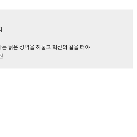
다
리'라는 낡은 성벽을 허물고 혁신의 길을 터야
원