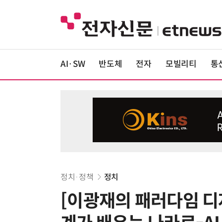
AI·SW
반도체
전자
모빌리티
통
정치·정책
정치
[이광재의 패러다임 디