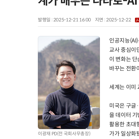
계가 배우는 나라로-A
발행일 : 2025-12-21 16:00
지면 :
2025-12-22
인공지능(AI
교사 중심이던
이 변화는 단
바꾸는 전환
세계는 이미 
미국은 구글·
을 데이터 기
활용한 초대형
가가 일상화됐
이광재 PD(전 국회사무총장)