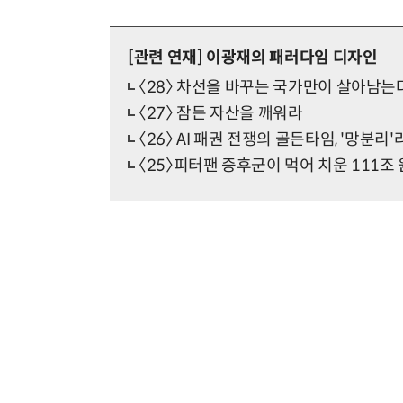
[관련 연재]
이광재의 패러다임 디자인
〈28〉 차선을 바꾸는 국가만이 살아남는
〈27〉 잠든 자산을 깨워라
〈26〉 AI 패권 전쟁의 골든타임, '망분
〈25〉피터팬 증후군이 먹어 치운 111조 