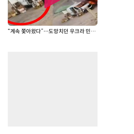
“계속 쫓아왔다”…도망치던 우크라 민간인 공격한 러 자폭 드론