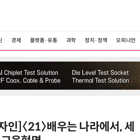
신
경제
플랫폼·유통
과학
정치·정책
오피니언
자인]〈21〉배우는 나라에서, 세
6
산업부, 한화오션·에코프로비엠 등
5개사 '슈퍼 을(乙)' 선정