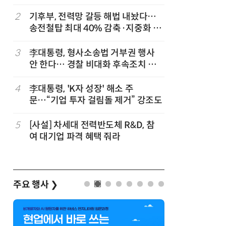
2
기후부, 전력망 갈등 해법 내놨다…
7
[2026 
송전철탑 최대 40% 감축·지중화 확
산'에 감
대
행 유도
3
李대통령, 형사소송법 거부권 행사
8
최저임금 
안 한다… 경찰 비대화 후속조치 점
동계·소상
검
4
李대통령, 'K자 성장' 해소 주
9
李대통령, 
문…“기업 투자 걸림돌 제거” 강조도
한 바퀴…
검
5
[사설] 차세대 전력반도체 R&D, 참
10
[하반기 
여 대기업 파격 혜택 줘라
메가프로
보기금' 
주요 행사
❯