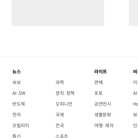
뉴스
라이프
비
속보
과학
연예
이
AI·SW
정치·정책
포토
A
반도체
오피니언
공연전시
H
전자
국제
생활문화
뷰
모빌리티
전국
여행·레저
인
통신
스포츠