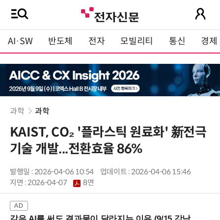
AI·SW
반도체
전자
모빌리티
통신
경제
과학
과학
KAIST, CO₂ '플라스틱 원료화' 新전극
기술 개발...전환효율 86%
발행일 : 2026-04-06 10:54
업데이트 : 2026-04-06 15:46
지면 :
2026-04-07
8면
같은 AI를 써도 결과물이 달라지는 이유 (9/15 강남역)