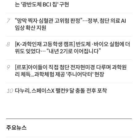
는 '광반도체 BCI 칩' 구현
7
“망막 찍자 심혈관 고위험 판정”…정부, 첨단 의료 AI
임상 확산 지원
8
[K-과학인재 고등학생 캠프] 반도체·바이오 실험에 더
위도 잊었다… “내년 2기로 이어집니다”
9
[르포]아이들이 직접 첨단 전자현미경 다루며 과학원
리 체득...과학체험 제공 '주니어닥터' 현장
10
다누리, 스페이스X 팰컨9 달 충돌 전후 포착
주요뉴스