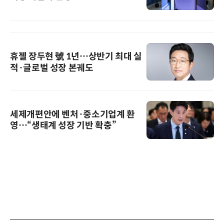
휴젤 장두현 號 1년…상반기 최대 실
적·글로벌 성장 본궤도
세제개편안에 벤처·중소기업계 환
영…“생태계 성장 기반 확충”