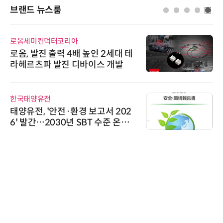
브랜드 뉴스룸
로옴세미컨덕터코리아
로옴, 발진 출력 4배 높인 2세대 테
라헤르츠파 발진 디바이스 개발
한국태양유전
태양유전, '안전·환경 보고서 202
6' 발간…2030년 SBT 수준 온실
가스 감축 추진