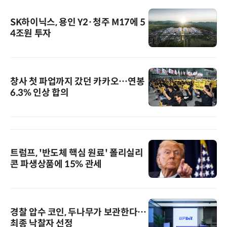
SK하이닉스, 용인 Y2·청주 M17에 5
4조원 투자
창사 첫 파업까지 갔던 카카오…연봉
6.3% 인상 합의
트럼프, '반도체 핵심 원료' 폴리실리
콘 파생상품에 15% 관세
경찰 압수 코인, 두나무가 보관한다…
최종 낙찰자 선정