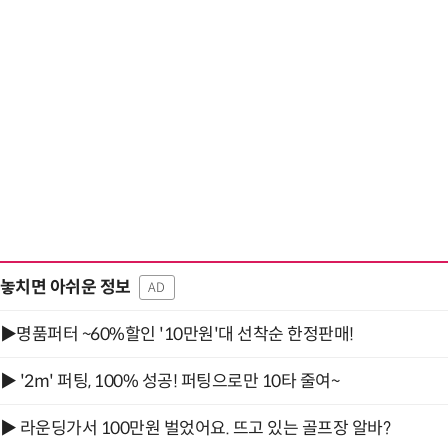
“계속 쫓아왔다”…도망치던 우크라 민간
놓치면 아쉬운 정보
AD
▶명품퍼터 ~60%할인 '10만원'대 선착순 한정판매!
▶ '2m' 퍼팅, 100% 성공! 퍼팅으로만 10타 줄여~
▶ 라운딩가서 100만원 벌었어요. 뜨고 있는 골프장 알바?