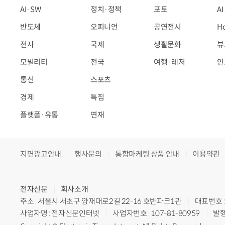
AI·SW
정치·정책
포토
A
반도체
오피니언
공연전시
H
전자
국제
생활문화
뷰
모빌리티
전국
여행·레저
인
통신
스포츠
경제
특집
플랫폼·유통
연재
지면광고안내
행사문의
통합마케팅 상품 안내
이용약관
전자신문
회사소개
주소 : 서울시 서초구 양재대로2길 22-16 호반파크1관
대표번호 : 
사업자명 : 전자신문인터넷
사업자번호 : 107-81-80959
발행