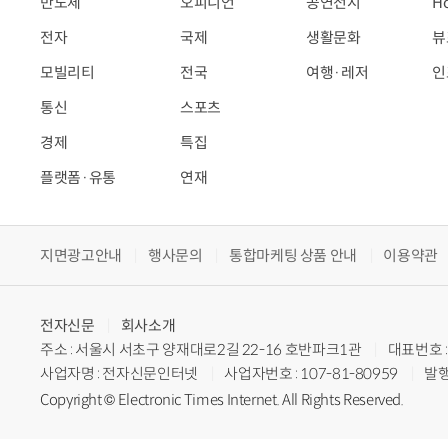
반도체
오피니언
공연전시
H
전자
국제
생활문화
뷰
모빌리티
전국
여행·레저
인
통신
스포츠
경제
특집
플랫폼·유통
연재
지면광고안내
행사문의
통합마케팅 상품 안내
이용약관
전자신문
회사소개
주소 : 서울시 서초구 양재대로2길 22-16 호반파크1관
대표번호 : 
사업자명 : 전자신문인터넷
사업자번호 : 107-81-80959
발행
Copyright © Electronic Times Internet. All Rights Reserved.