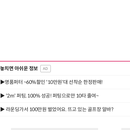
놓치면 아쉬운 정보
AD
▶명품퍼터 ~60%할인 '10만원'대 선착순 한정판매!
▶ '2m' 퍼팅, 100% 성공! 퍼팅으로만 10타 줄여~
▶ 라운딩가서 100만원 벌었어요. 뜨고 있는 골프장 알바?