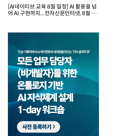
[AI네이티브 교육 8월 일정] AI 활용을 넘
어 AI 구현까지...전자신문인터넷, 8월 실
전 교육·워크숍 개최 발행일 : 2026-07-
23 10:46