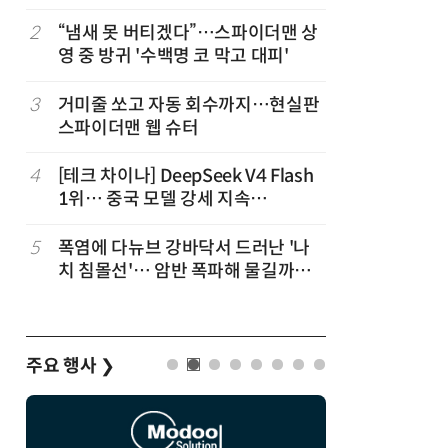
2
“냄새 못 버티겠다”…스파이더맨 상
7
“韓, 향
영 중 방귀 '수백명 코 막고 대피'
엔비디아,
3
거미줄 쏘고 자동 회수까지…현실판
8
日서 벤틀
스파이더맨 웹 슈터
인 인플루
후 도망가
4
[테크 차이나] DeepSeek V4 Flash
9
진정한 우
1위… 중국 모델 강세 지속
의자 틈에
(OpenRouter 주간 AI 모델 사용량
순위)
5
폭염에 다뉴브 강바닥서 드러난 '나
10
“미국에서
치 침몰선'… 암반 폭파해 물길까지
다”… 트
바꾼다
주요 행사
❯