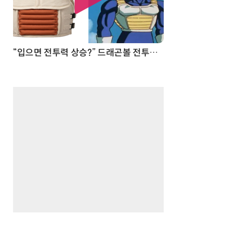
 순간
“입으면 전투력 상승?” 드래곤볼 전투복 닮은 중량조끼