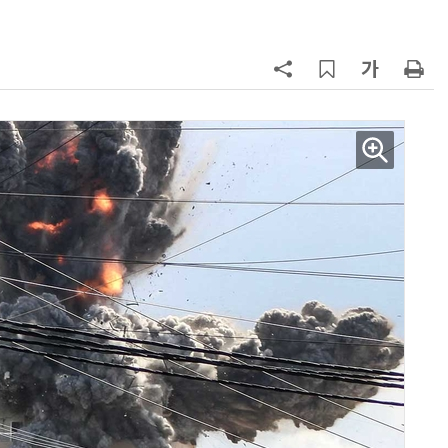
7
“韓, 향후 5년 메모리 최강국 유지…
엔비디아, HBM 독주 흔들”
8
日서 벤틀리 몰다 사고낸 유명 한국
인 인플루언서 체포… 7대 연쇄추돌
후 도망가
9
진정한 우정?…친구 구하려다 둘 다
의자 틈에 목이 낀 순간
10
“미국에서 아기 낳아도 시민권 안준
다”… 트럼프, 원정출산 정조준