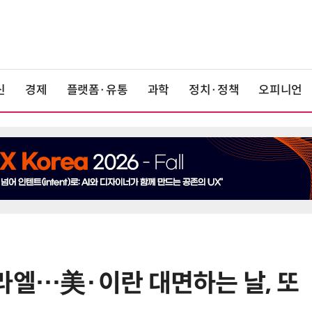
신
경제
플랫폼·유통
과학
정치·정책
오피니언
라엘…美·이란 대면하는 날, 또
6
19세 공주도 입대…덴마크, 국방력
강화 속 군 복무 시작