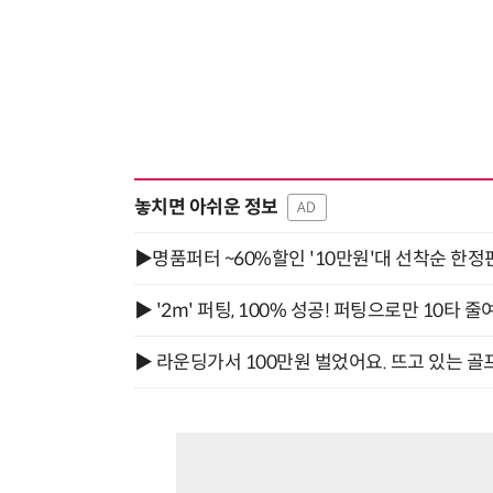
놓치면 아쉬운 정보
AD
▶명품퍼터 ~60%할인 '10만원'대 선착순 한정
▶ '2m' 퍼팅, 100% 성공! 퍼팅으로만 10타 줄
▶ 라운딩가서 100만원 벌었어요. 뜨고 있는 골