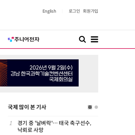
English
로그인
회원가입
국제 많이 본 기사
1
경기 중 '날벼락'… 태국 축구선수,
6
19세 공
낙뢰로 사망
강화 속 