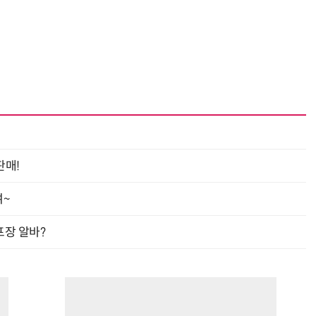
“계속 쫓아왔다”…도망치던 우크라 민간인 공격한 러 자폭 드론
진정한 우정?…친구 구하려다 둘 다 의자 틈에 목이 낀
판매!
여~
프장 알바?