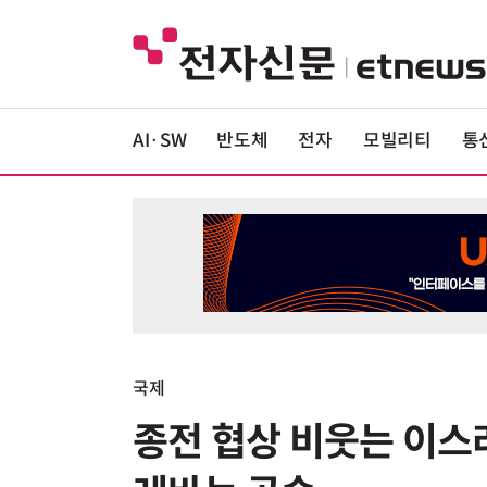
AI·SW
반도체
전자
모빌리티
통
국제
종전 협상 비웃는 이스