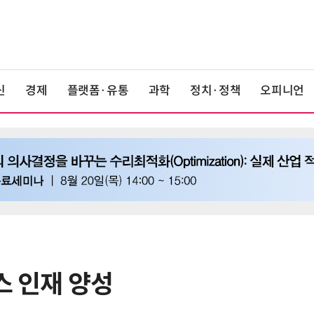
신
경제
플랫폼·유통
과학
정치·정책
오피니언
스 인재 양성
6
美 행정부, AI 모델 '해킹 등 사이버
보안 테스트' 의무화