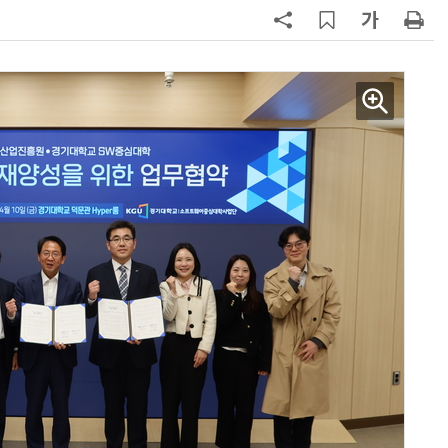
7
구광모 LG 회장, 내주 美 실리콘밸리
서 젠슨 황 재회동
8
[르포] 정부 GPU 7656장 운영 최전
선…'NHN 팩토리X' 가보니
9
국산 CSP사 '마켓플레이스' 커졌
다…5개사 등록 솔루션 1439개
10
코히어, 통제 가능한 소버린 AI 지
원…“韓이 아태 승부처”