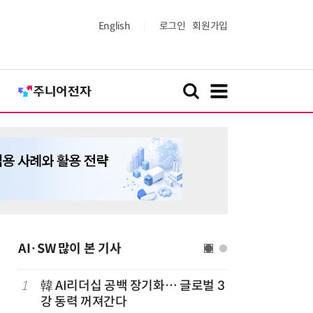
English
로그인
회원가입
AI·SW 많이 본 기사
1
韓 AI리더십 공백 장기화… 글로벌 3
6
美 행정부,
강 동력 꺼져간다
보안 테스