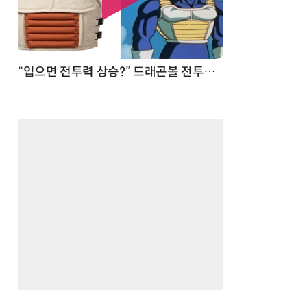
 순간
“입으면 전투력 상승?” 드래곤볼 전투복 닮은 중량조끼