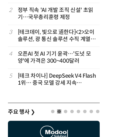
2
정부 직속 'AI 개발 조직 신설' 초읽
7
구광모 L
기…국무총리훈령 제정
서 젠슨 
3
[테크데이, 빛으로 通한다]<2>오이
8
[르포] 정
솔루션, 광 통신 솔루션 수직 계열
선…'NH
화…'실리콘 포토닉스·CPO 집중 공
략'
4
오픈AI 첫 AI 기기 윤곽…'도넛 모
9
국산 CS
양'에 가격은 300~400달러
다…5개사
5
[테크 차이나] DeepSeek V4 Flash
10
코히어, 
1위… 중국 모델 강세 지속
원…“韓이
(OpenRouter 주간 AI 모델 사용량
순위)
주요 행사
❯