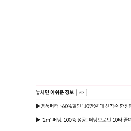
놓치면 아쉬운 정보
AD
▶명품퍼터 ~60%할인 '10만원'대 선착순 한정
▶ '2m' 퍼팅, 100% 성공! 퍼팅으로만 10타 줄