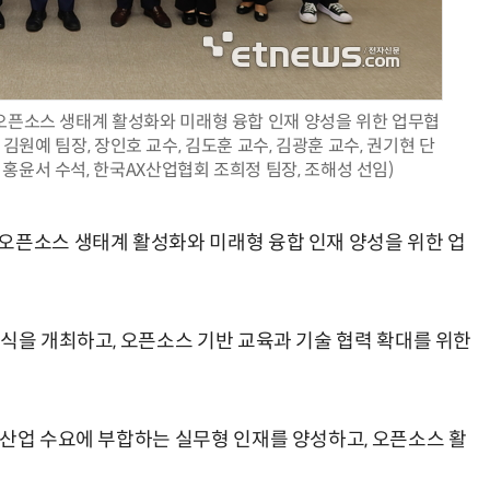
오픈소스 생태계 활성화와 미래형 융합 인재 양성을 위한 업무협
AI Native Enterprise를 지원하는 AI Ready Data 플랫폼 활용 전략
AI 시대의 옵저버빌리티: GPU·LLM 모니터링부터 AI 기반 장애 대응까지
 김원예 팀장, 장인호 교수, 김도훈 교수, 김광훈 교수, 권기현 단
홍윤서 수석, 한국AX산업협회 조희정 팀장, 조해성 선임)
오픈소스 생태계 활성화와 미래형 융합 인재 양성을 위한 업
약식을 개최하고, 오픈소스 기반 교육과 기술 협력 확대를 위한
 산업 수요에 부합하는 실무형 인재를 양성하고, 오픈소스 활