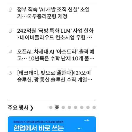
차
2
정부 직속 'AI 개발 조직 신설' 초읽
7
소프트피브
발
기…국무총리훈령 제정
원 구형 
과제 공식
3
3
242억원 '국방 특화 LLM' 사업 한화
8
韓 AI리
·네이버클라우드 컨소시엄 우협 선
강 동력 
정
4
오픈AI, 차세대 AI '아스트라' 출격 예
9
국산 CS
고… 10년묵은 수학 난제 10개 풀었
다…5개사
다
5
[테크데이, 빛으로 通한다]<2>오이
10
앤트로픽·
솔루션, 광 통신 솔루션 수직 계열
가 통제 
화…'실리콘 포토닉스·CPO 집중 공
략'
주요 행사
❯