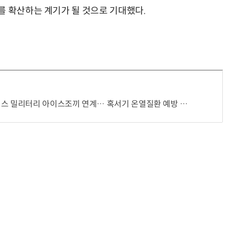
를 확산하는 계기가 될 것으로 기대했다.
거미줄 쏘고 자동 회수까지…현실판 스파이더맨 웹 슈터
70년 만에 돌아온 시베리아호랑이…카자흐스탄 야생에 풀렸다
스 밀리터리 아이스조끼 연계… 혹서기 온열질환 예방 강화