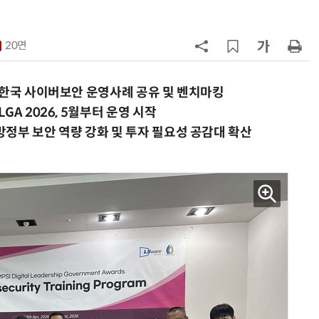
최
7
소프트피브이·성균관대, 실내용 3
원 구형 태양전지 IEC 국제표준 개
20면
과제 공식 승인
8
韓 AI리더십 공백 장기화… 글로벌 
강 동력 꺼져간다
한…한국 사이버보안 운영사례 공유 및 벤치마킹
GA 2026, 5월부터 운영 시작
9
국산 CSP사 '마켓플레이스' 커졌
방정부 보안 역량 강화 및 투자 필요성 공감대 확산
다…5개사 등록 솔루션 1439개
10
앤트로픽·오픈AI 이어 메타도…AI
가 통제 벗어나 외부 해킹