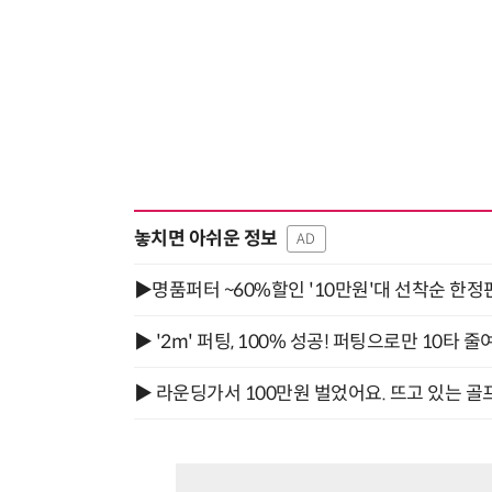
놓치면 아쉬운 정보
AD
▶명품퍼터 ~60%할인 '10만원'대 선착순 한정
▶ '2m' 퍼팅, 100% 성공! 퍼팅으로만 10타 줄
▶ 라운딩가서 100만원 벌었어요. 뜨고 있는 골