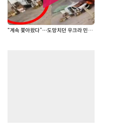
“계속 쫓아왔다”…도망치던 우크라 민간인 공격한 러 자폭 드론