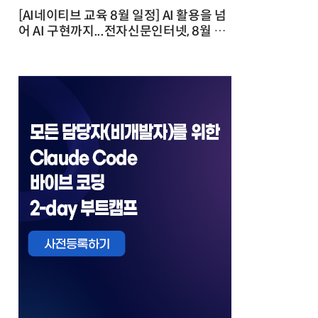
[AI네이티브 교육 8월 일정] AI 활용을 넘
어 AI 구현까지...전자신문인터넷, 8월 실
전 교육·워크숍 개최 발행일 : 2026-07-
23 10:46