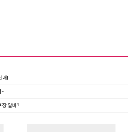
판매!
여~
프장 알바?