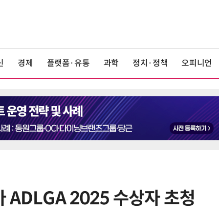
신
경제
플랫폼·유통
과학
정치·정책
오피니언
ADLGA 2025 수상자 초청
6
美 행정부, AI 모델 '해킹 등 사이버
보안 테스트' 의무화