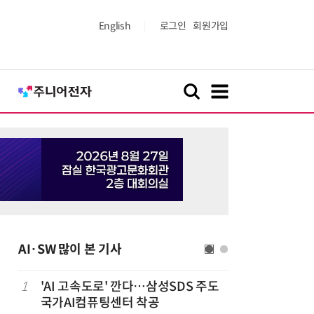
English
로그인
회원가입
AI·SW 많이 본 기사
1
'AI 고속도로' 깐다…삼성SDS 주도
6
美 행정부,
국가AI컴퓨팅센터 착공
보안 테스