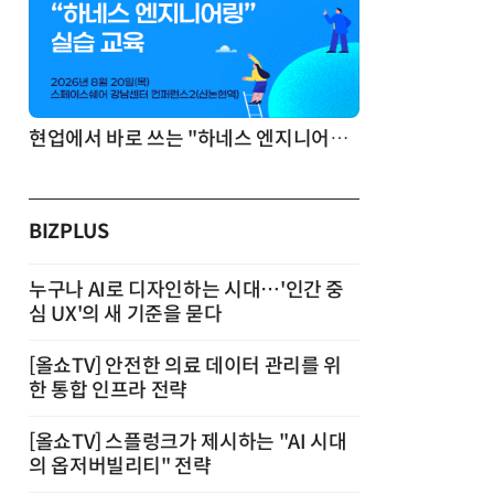
기반 정리·리서치·보고 자동화
현업에서 바로 쓰는 "하네스 엔지니어링" 실습 교육
BIZPLUS
누구나 AI로 디자인하는 시대…'인간 중
심 UX'의 새 기준을 묻다
[올쇼TV] 안전한 의료 데이터 관리를 위
한 통합 인프라 전략
[올쇼TV] 스플렁크가 제시하는 "AI 시대
의 옵저버빌리티" 전략