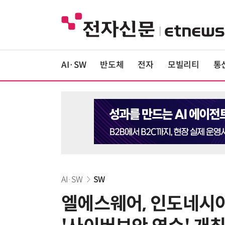
AI·SW
반도체
전자
모빌리티
통
AI·SW
SW
엘에스웨어, 인도네시아 