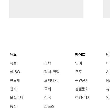
뉴스
라이프
비
속보
과학
연예
이
AI·SW
정치·정책
포토
A
반도체
오피니언
공연전시
H
전자
국제
생활문화
뷰
모빌리티
전국
여행·레저
인
통신
스포츠