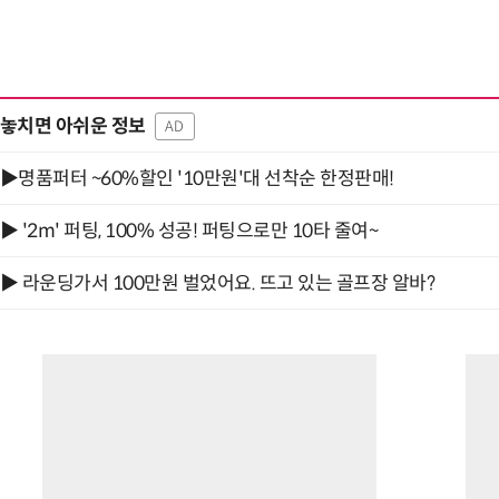
놓치면 아쉬운 정보
AD
▶명품퍼터 ~60%할인 '10만원'대 선착순 한정판매!
▶ '2m' 퍼팅, 100% 성공! 퍼팅으로만 10타 줄여~
▶ 라운딩가서 100만원 벌었어요. 뜨고 있는 골프장 알바?