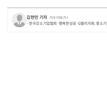
김현민 기자
기사 더보기
한국강소기업협회·행복한성공·G밸리지회, 중소기업 성장 및
거미줄 쏘고 자동