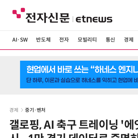
AI·SW
반도체
전자
모빌리티
통신
경제
경제
중기·벤처
갤로핑, AI 축구 트레이닝 '