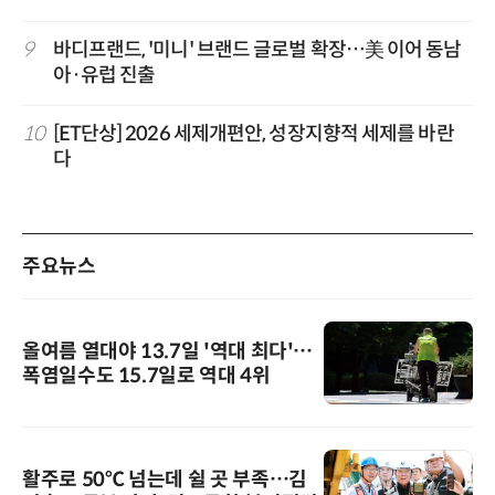
9
바디프랜드, '미니' 브랜드 글로벌 확장…美 이어 동남
아·유럽 진출
10
[ET단상] 2026 세제개편안, 성장지향적 세제를 바란
다
주요뉴스
올여름 열대야 13.7일 '역대 최다'…
폭염일수도 15.7일로 역대 4위
활주로 50℃ 넘는데 쉴 곳 부족…김