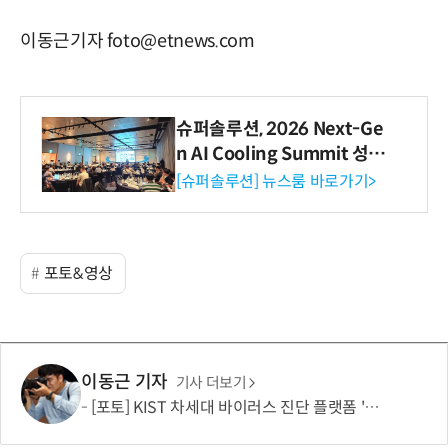
이동근기자 foto@etnews.com
슈퍼솔루션, 2026 Next-Ge
n AI Cooling Summit 성황
리 성료
[슈퍼솔루션] 뉴스룸 바로가기>
포토&영상
이동근 기자
기사 더보기
[포토] KIST 차세대 바이러스 진단 플랫폼 '퓨전 어세이' 개발