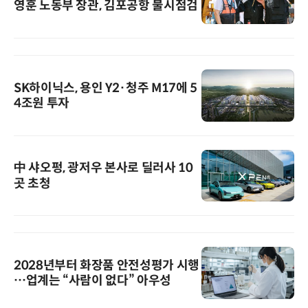
영훈 노동부 장관, 김포공항 불시점검
SK하이닉스, 용인 Y2·청주 M17에 5
4조원 투자
中 샤오펑, 광저우 본사로 딜러사 10
곳 초청
2028년부터 화장품 안전성평가 시행
…업계는 “사람이 없다” 아우성