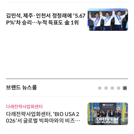
김민석, 제주·인천서 정청래에 '5.67
P%'차 승리…누적 득표도 金 1위
브랜드 뉴스룸
다래전략사업화센터
다래전략사업화센터, 'BIO USA 2
026'서 글로벌 빅파마와의 비즈니
스 미팅 지원…K-바이오 해외 진출
교두보 확보