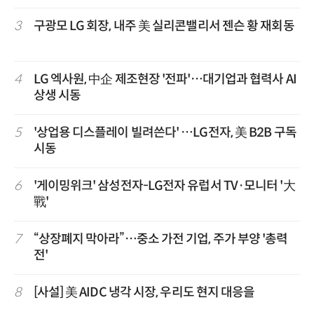
3
구광모 LG 회장, 내주 美 실리콘밸리서 젠슨 황 재회동
4
LG 엑사원, 中企 제조현장 '전파'…대기업과 협력사 AI
상생 시동
5
'상업용 디스플레이 빌려쓴다' …LG전자, 美 B2B 구독
시동
6
'게이밍위크' 삼성전자-LG전자 유럽서 TV·모니터 '大
戰'
7
“상장폐지 막아라”…중소 가전 기업, 주가 부양 '총력
전'
8
[사설] 美 AIDC 냉각 시장, 우리도 현지 대응을