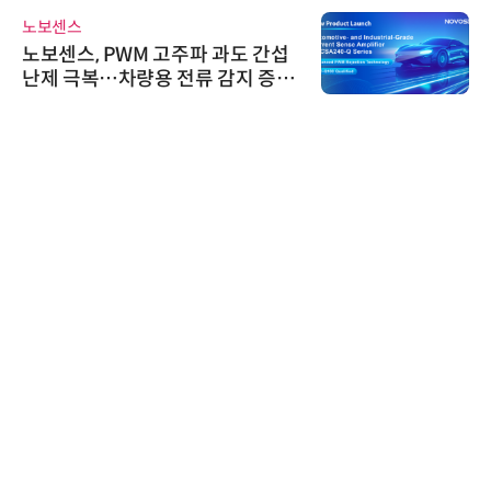
노보센스
노보센스, PWM 고주파 과도 간섭
난제 극복…차량용 전류 감지 증폭
기