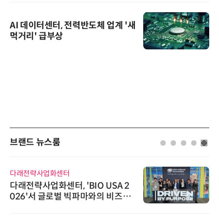
AI 데이터센터, 전력반도체 업계 '새
먹거리' 급부상
브랜드 뉴스룸
다래전략사업화센터
로옴
다래전략사업화센터, 'BIO USA 2
로옴
026'서 글로벌 빅파마와의 비즈니
라헤
스 미팅 지원…K-바이오 해외 진출
교두보 확보