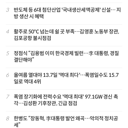
3
반도체 등 6대 첨단산업 '국내생산세액공제' 신설… 지
방 생산 시 혜택
4
활주로 50℃ 넘는데 쉴 곳 부족…김영훈 노동부 장관,
김포공항 불시점검
5
정점식 “김용범 이미 한국경제 빌런…李 대통령, 경질
결단해야”
6
올여름 열대야 13.7일 '역대 최다'…폭염일수도 15.7
일로 역대 4위
7
폭염 장기화에 전력수요 '역대 최대' 97.1GW 경신 촉
각…김성환 기후장관, 긴급 점검
8
한병도 “장동혁, 李대통령 발언 왜곡…악의적 정치공
세”