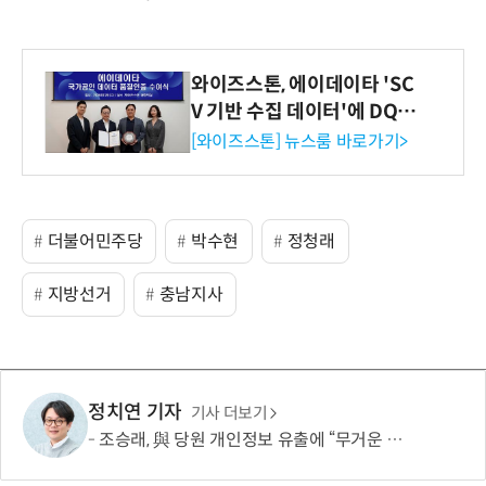
와이즈스톤, 에이데이타 'SC
V 기반 수집 데이터'에 DQ인
증 최고 등급 수여
[와이즈스톤] 뉴스룸 바로가기>
더불어민주당
박수현
정청래
지방선거
충남지사
정치연 기자
기사 더보기
조승래, 與 당원 개인정보 유출에 “무거운 책임 통감…쇄신 협조할 것”