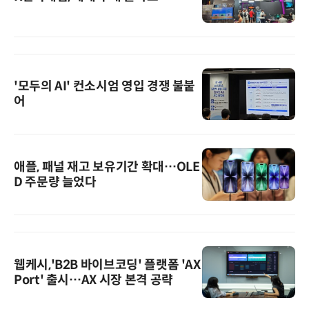
'모두의 AI' 컨소시엄 영입 경쟁 불붙
어
애플, 패널 재고 보유기간 확대…OLE
D 주문량 늘었다
웹케시,'B2B 바이브코딩' 플랫폼 'AX
Port' 출시…AX 시장 본격 공략