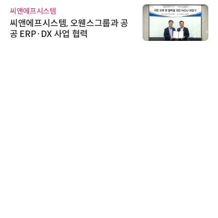
씨앤에프시스템
위고
씨앤에프시스템, 오웬스그룹과 공
위고
공 ERP·DX 사업 협력
환(
AIP
“특
'A
AI