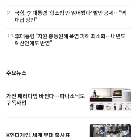
9
국힘, 李 대통령 '형소법 안 읽어봤다' 발언 공세…“역
대급 망언”
10
李대통령 “자원 총동원해 폭염 피해 최소화…내년도
예산안에도 반영”
주요뉴스
가전 패러다임 바뀐다…파나소닉도
구독사업
K인디게임, 세계 무대 출사표