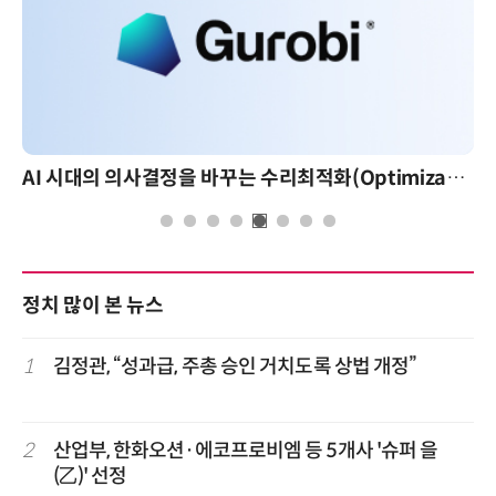
AI 시대의 의사결정을 바꾸는 수리최적화(Optimization): 실제 산업 적용 사례와 활용 전략
AI 핀옵
정치 많이 본 뉴스
1
김정관, “성과급, 주총 승인 거치도록 상법 개정”
2
산업부, 한화오션·에코프로비엠 등 5개사 '슈퍼 을
(乙)' 선정