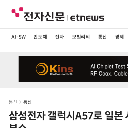
AI·SW
반도체
전자
모빌리티
통신
경제
통신
통신
삼성전자 갤럭시A57로 일본 