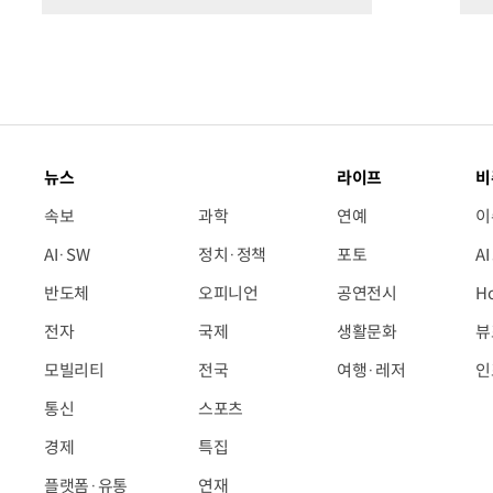
뉴스
라이프
비
속보
과학
연예
이
AI·SW
정치·정책
포토
A
반도체
오피니언
공연전시
H
전자
국제
생활문화
뷰
모빌리티
전국
여행·레저
인
통신
스포츠
경제
특집
플랫폼·유통
연재