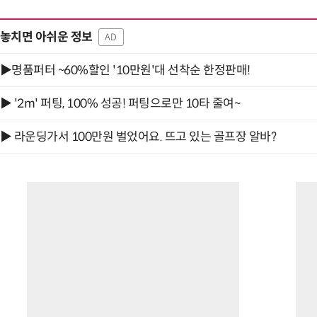
놓치면 아쉬운 정보
AD
▶명품퍼터 ~60%할인 '10만원'대 선착순 한정판매!
▶ '2m' 퍼팅, 100% 성공! 퍼팅으로만 10타 줄여~
▶ 라운딩가서 100만원 벌었어요. 뜨고 있는 골프장 알바?