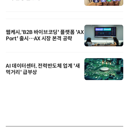
웹케시,'B2B 바이브코딩' 플랫폼 'AX
Port' 출시…AX 시장 본격 공략
AI 데이터센터, 전력반도체 업계 '새
먹거리' 급부상