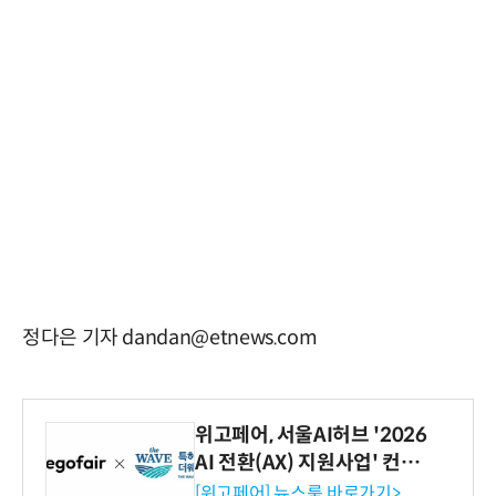
정다은 기자 dandan@etnews.com
위고페어, 서울AI허브 '2026
AI 전환(AX) 지원사업' 컨소
시엄 선정
[위고페어] 뉴스룸 바로가기>