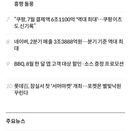
흥행 돌풍
7
“쿠팡, 7월 결제액 6조1100억 '역대 최대'…쿠팡이츠
도 신기록”
8
네이버, 2분기 매출 3조3888억원…분기 기준 역대 최
대
9
BBQ, 8월 한 달 앱 고객 대상 할인·소스 증정 프로모션
10
롯데百, 잠실서 첫 '서머마켓' 개최…포켓몬 별빛낙원
꾸린다
주요뉴스