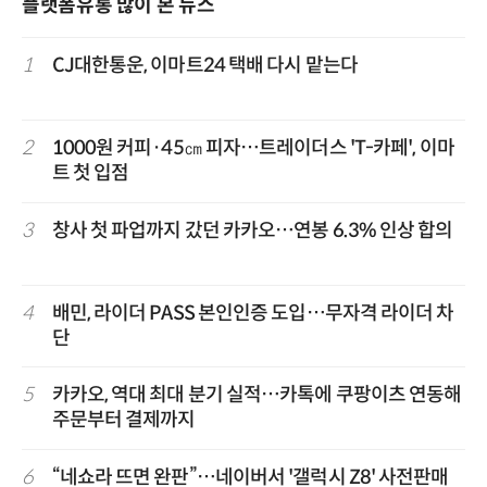
플랫폼유통 많이 본 뉴스
1
CJ대한통운, 이마트24 택배 다시 맡는다
2
1000원 커피·45㎝ 피자…트레이더스 'T-카페', 이마
트 첫 입점
3
창사 첫 파업까지 갔던 카카오…연봉 6.3% 인상 합의
4
배민, 라이더 PASS 본인인증 도입…무자격 라이더 차
단
5
카카오, 역대 최대 분기 실적…카톡에 쿠팡이츠 연동해
주문부터 결제까지
6
“네쇼라 뜨면 완판”…네이버서 '갤럭시 Z8' 사전판매