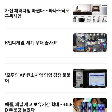
가전 패러다임 바뀐다…파나소닉도
구독사업
K인디게임, 세계 무대 출사표
'모두의 AI' 컨소시엄 영입 경쟁 불붙
어
애플, 패널 재고 보유기간 확대…OLE
D 주문량 늘었다