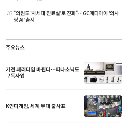
10
“의원도 '차세대 진료실'로 진화”…GC메디아이 '의사
랑 AI' 출시
주요뉴스
가전 패러다임 바뀐다…파나소닉도
구독사업
K인디게임, 세계 무대 출사표