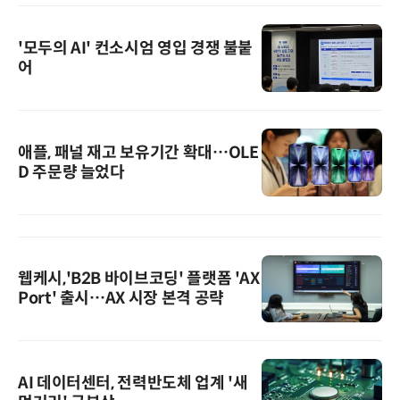
'모두의 AI' 컨소시엄 영입 경쟁 불붙
어
애플, 패널 재고 보유기간 확대…OLE
D 주문량 늘었다
웹케시,'B2B 바이브코딩' 플랫폼 'AX
Port' 출시…AX 시장 본격 공략
AI 데이터센터, 전력반도체 업계 '새