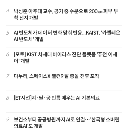
4
박성준 아주대 교수, 공기 중 수분으로 200㎛ 피부 부
착 전지 개발
5
AI 반도체가 데이터 변화 맞춰 반응...KAIST, '카멜레온
AI 반도체' 개발
6
[포토] KIST 차세대 바이러스 진단 플랫폼 '퓨전 어세
이' 개발
7
다누리, 스페이스X 팰컨9 달 충돌 전후 포착
8
[ET시선]지·필·공 빈틈 메우는 AI 기본의료
9
보건소부터 공공병원까지 AI로 연결…'한국형 소버린
의료AI'도 개발