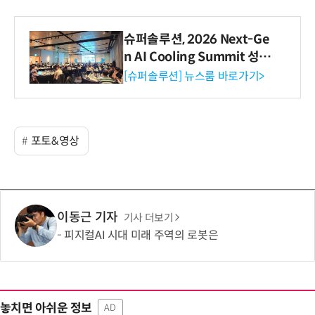
슈퍼솔루션, 2026 Next-Ge
n AI Cooling Summit 성황
리 성료
[슈퍼솔루션] 뉴스룸 바로가기>
포토&영상
이동근 기자
기사 더보기
피지컬AI 시대 미래 주역의 로봇은
놓치면 아쉬운 정보
AD