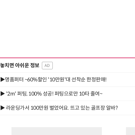
놓치면 아쉬운 정보
AD
▶명품퍼터 ~60%할인 '10만원'대 선착순 한정판매!
▶ '2m' 퍼팅, 100% 성공! 퍼팅으로만 10타 줄여~
▶ 라운딩가서 100만원 벌었어요. 뜨고 있는 골프장 알바?