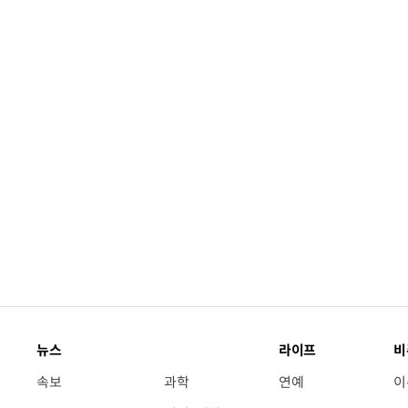
뉴스
라이프
비
속보
과학
연예
이