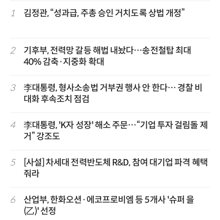
1
김정관, “성과급, 주총 승인 거치도록 상법 개정”
2
기후부, 전력망 갈등 해법 내놨다…송전철탑 최대
40% 감축·지중화 확대
3
李대통령, 형사소송법 거부권 행사 안 한다… 경찰 비
대화 후속조치 점검
4
李대통령, 'K자 성장' 해소 주문…“기업 투자 걸림돌 제
거” 강조도
5
[사설] 차세대 전력반도체 R&D, 참여 대기업 파격 혜택
줘라
6
산업부, 한화오션·에코프로비엠 등 5개사 '슈퍼 을
(乙)' 선정