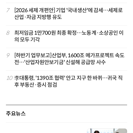
7
[2026 세제 개편안] 기업 '국내생산'에 감세…세제로
산업·자금 지방행 유도
8
최저임금 1만700원 최종 확정…노동계·소상공인 이
의 모두 기각
9
[하반기 업무보고]산업부, 1600조 메가프로젝트 속도
전…'산업자원안보기금' 신설해 공급망 사수
10
李대통령, '1390조 협력' 안고 지구 한 바퀴…귀국 직
후 부동산·증시 점검
주요뉴스