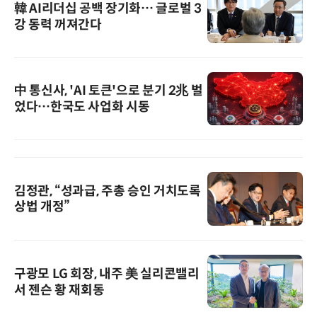
韓 AI리더십 공백 장기화… 글로벌 3
강 동력 꺼져간다
中 통신사, 'AI 토큰'으로 분기 2兆 벌
었다…한국도 사업화 시동
김정관, “성과급, 주총 승인 거치도록
상법 개정”
구광모 LG 회장, 내주 美 실리콘밸리
서 젠슨 황 재회동