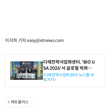
이지희 기자 easy@etnews.com
다래전략사업화센터, 'BIO U
SA 2026'서 글로벌 빅파마
와의 비즈니스 미팅 지원…K
[다래전략사업화센터] 뉴스룸 바
로가기>
-바이오 해외 진출 교두보 확
보
에듀플러스