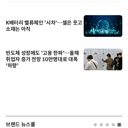
K배터리 밸류체인 '시차'…셀은 웃고
소재는 아직
반도체 성장에도 '고용 한파'…올해
취업자 증가 전망 10만명대로 대폭
'하향'
브랜드 뉴스룸