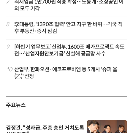
7
최저임금 1만700원 최종 확정…노동계·소상공인 이
의 모두 기각
8
李대통령, '1390조 협력' 안고 지구 한 바퀴…귀국 직
후 부동산·증시 점검
9
[하반기 업무보고]산업부, 1600조 메가프로젝트 속도
전…'산업자원안보기금' 신설해 공급망 사수
10
산업부, 한화오션·에코프로비엠 등 5개사 '슈퍼 을
(乙)' 선정
주요뉴스
김정관, “성과급, 주총 승인 거치도록