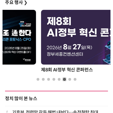
주요 행사
❯
제8회 AI정부 혁신 콘퍼런스
정치 많이 본 뉴스
1
기후부, 전력망 갈등 해법 내놨다…송전철탑 최대