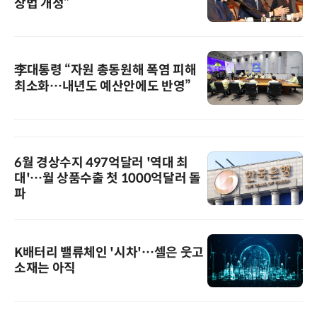
상법 개정”
李대통령 “자원 총동원해 폭염 피해
최소화…내년도 예산안에도 반영”
6월 경상수지 497억달러 '역대 최
대'…월 상품수출 첫 1000억달러 돌
파
K배터리 밸류체인 '시차'…셀은 웃고
소재는 아직