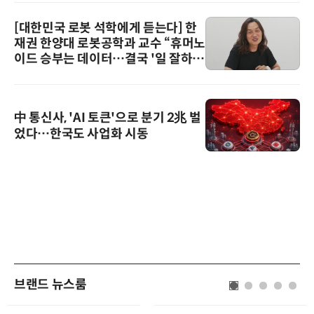
[대한민국 로봇 석학에게 듣는다] 한
재권 한양대 로봇공학과 교수 “휴머노
이드 승부는 데이터…결국 '일 잘하는
로봇'이 시장을 지배한다”
中 통신사, 'AI 토큰'으로 분기 2兆 벌
었다…한국도 사업화 시동
브랜드 뉴스룸