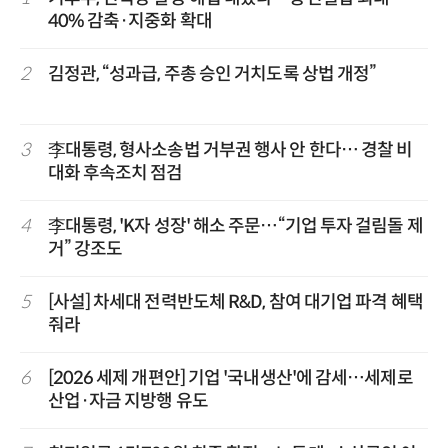
40% 감축·지중화 확대
2
김정관, “성과급, 주총 승인 거치도록 상법 개정”
3
李대통령, 형사소송법 거부권 행사 안 한다… 경찰 비
대화 후속조치 점검
4
李대통령, 'K자 성장' 해소 주문…“기업 투자 걸림돌 제
거” 강조도
5
[사설] 차세대 전력반도체 R&D, 참여 대기업 파격 혜택
줘라
6
[2026 세제 개편안] 기업 '국내생산'에 감세…세제로
산업·자금 지방행 유도