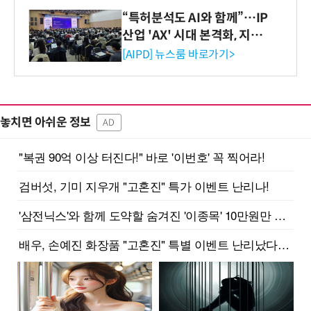
“특허분석도 AI와 함께”…IP
산업 'AX' 시대 본격화, 지식
재산처 1호 AI IP데이터분석
[AIPD] 뉴스룸 바로가기>
사 탄생
놓치면 아쉬운 정보
AD