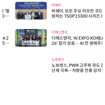
비쉐이
비쉐이, 모든 주요 리모컨 코드 지
원하는 TSOP15300 시리즈 IR 수
신기 출시
디에스앤지
디에스앤지, 'AI EXPO KOREA 20
26' 참가 성료… AI 전 생애주기 아
우르는 통합 솔루션 선봬
노보센스
노보센스, PWM 고주파 과도 간섭
난제 극복…차량용 전류 감지 증폭
기