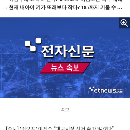
속보
[속보] '컷오프' 이진숙 “대구시장 선거 출마 않겠다”